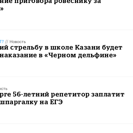
ние приговора ровеснику за
и»
Т?
//
Новость
й стрельбу в школе Казани будет
наказание в «Черном дельфине»
ость
рге 56-летний репетитор заплатит
шпаргалку на ЕГЭ