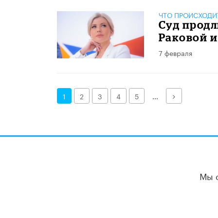
ЧТО ПРОИСХОДИ
Суд продл
Раковой 
7 февраля
Далее
1
2
3
4
5
...
Мы 