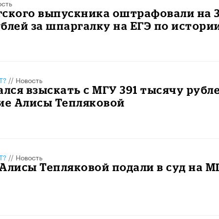
ость
гского выпускника оштрафовали на 
блей за шпаргалку на ЕГЭ по истори
Т?
//
Новость
ался взыскать с МГУ 391 тысячу рубл
ие Алисы Тепляковой
Т?
//
Новость
Алисы Тепляковой подали в суд на М