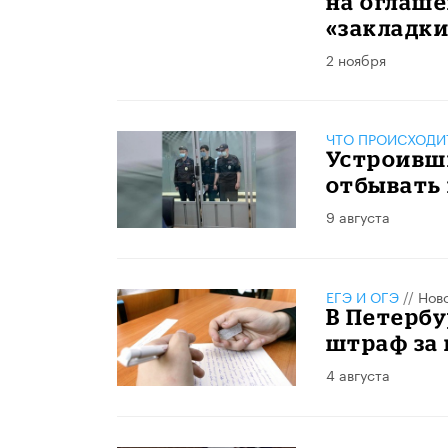
на оглаше
«закладк
2 ноября
ЧТО ПРОИСХОДИ
Устроивши
отбывать 
9 августа
ЕГЭ И ОГЭ
//
Нов
В Петербу
штраф за 
4 августа