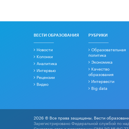
ВЕСТИ ОБРАЗОВАНИЯ
РУБРИКИ
Новости
Образовательная
политика
Колонки
Экономика
Аналитика
Качество
Интервью
образования
Рецензии
Интервести
Видео
Big data
2026 © Все права защищены. Вести образовани
Зарегистрировано Федеральной службой по над
Свидетельство о регистрации СМИ ЭЛ № ФС 77-