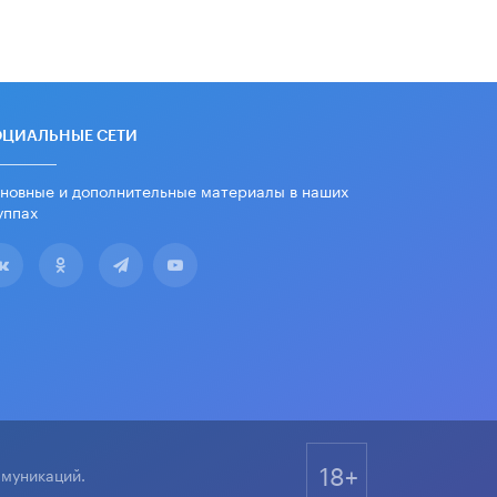
школьные учебники примеры
женщин-инженеров
5 ИЮНЯ /
УЧЕБНИКИ
Уличенный в списывании школьник
вернул себе призовое место на
олимпиаде через суд
ОЦИАЛЬНЫЕ СЕТИ
5 ИЮНЯ /
ЧТО ПРОИСХОДИТ?
новные и дополнительные материалы в наших
«Евгений Онегин» станет
уппах
обязательным для повторения в 10–
11-х классах
4 ИЮНЯ /
КАЧЕСТВО ОБРАЗОВАНИЯ
В Общественной палате предложили
шить школьную форму с учетом
национальных традиций регионов
4 ИЮНЯ /
ШКОЛЬНИКИ
В Госдуме предложили ввести
онлайн-формат для апелляций ЕГЭ
3 ИЮНЯ /
ЕГЭ И ОГЭ
18+
ммуникаций.
​Яндекс выпустил бесплатный курс