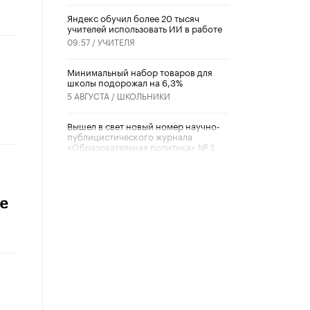
​Яндекс обучил более 20 тысяч
учителей использовать ИИ в работе
09:57 /
УЧИТЕЛЯ
Минимальный набор товаров для
школы подорожал на 6,3%
5 АВГУСТА /
ШКОЛЬНИКИ
Вышел в свет новый номер научно-
публицистического журнала
«Образовательная политика» № 2
(2026)
3 ИЮЛЯ /
АНОНС
Школьники и студенты Москвы
ше
почтили память героев Великой
Отечественной войны
22 ИЮНЯ /
ГОРОДСКОЕ ОБРАЗОВАНИЕ
«Егор, давай во двор!»
22 ИЮНЯ /
АНОНС
Из закона о регулировании ИИ