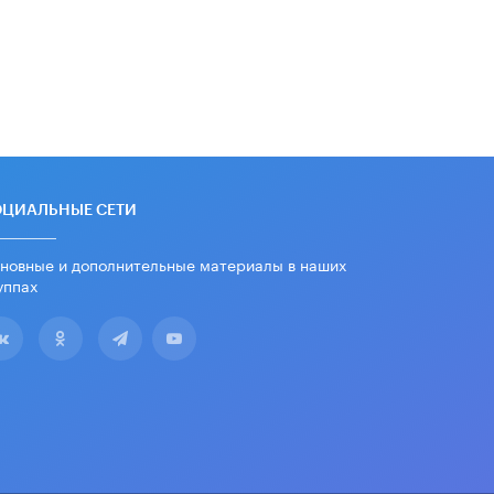
школы устные переходные экзамены
9 ИЮНЯ /
КАЧЕСТВО ОБРАЗОВАНИЯ
​Объединяя дошкольный мир
8 ИЮНЯ /
АНОНС
«Сколково» и ГК «Просвещение»
анонсировали запуск акселератора
технологических решений для всех
уровней образования
8 ИЮНЯ /
ЧТО ПРОИСХОДИТ?
ОЦИАЛЬНЫЕ СЕТИ
Рособрнадзор ответил на жалобы
новные и дополнительные материалы в наших
школьников на ошибки в ЕГЭ по
уппах
русскому
8 ИЮНЯ /
ЕГЭ И ОГЭ
Школа «СКОЛКА» и Госкорпорация
«Росатом» подписали соглашение о
сотрудничестве
8 ИЮНЯ /
ОБРАЗОВАТЕЛЬНАЯ
ПОЛИТИКА
Депутаты призвали не отклонять