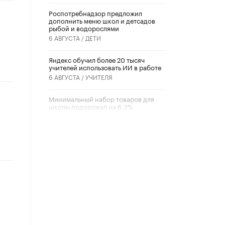
Роспотребнадзор предложил
дополнить меню школ и детсадов
рыбой и водорослями
6 АВГУСТА /
ДЕТИ
​Яндекс обучил более 20 тысяч
учителей использовать ИИ в работе
6 АВГУСТА /
УЧИТЕЛЯ
Минимальный набор товаров для
школы подорожал на 6,3%
5 АВГУСТА /
ШКОЛЬНИКИ
Вышел в свет новый номер научно-
публицистического журнала
«Образовательная политика» № 2
(2026)
3 ИЮЛЯ /
АНОНС
Школьники и студенты Москвы
почтили память героев Великой
Отечественной войны
22 ИЮНЯ /
ГОРОДСКОЕ ОБРАЗОВАНИЕ