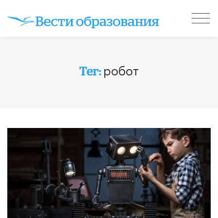
робот
Тег: