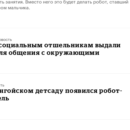
ь занятия. Вместо него это будет делать робот, ставший
сом мальчика.
овость
 социальным отшельникам выдали
для общения с окружающими
ть
нгойском детсаду появился робот-
ель