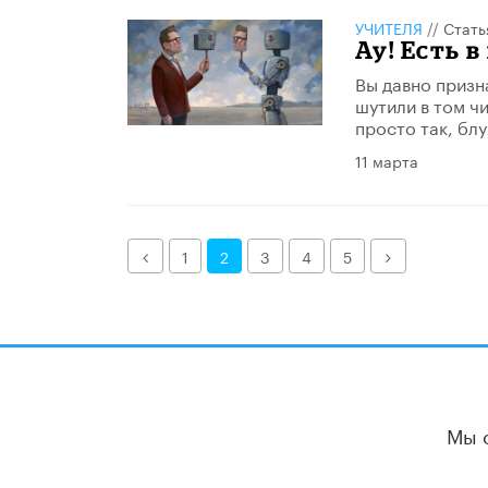
УЧИТЕЛЯ
//
Стать
Ау! Есть 
Вы давно призн
шутили в том ч
просто так, блу
11 марта
Назад
Далее
1
2
3
4
5
Мы 