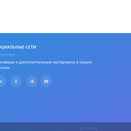
школьные учебники примеры
женщин-инженеров
5 ИЮНЯ /
УЧЕБНИКИ
Уличенный в списывании школьник
вернул себе призовое место на
олимпиаде через суд
5 ИЮНЯ /
ЧТО ПРОИСХОДИТ?
ОЦИАЛЬНЫЕ СЕТИ
«Евгений Онегин» станет
обязательным для повторения в 10–
новные и дополнительные материалы в наших
11-х классах
уппах
4 ИЮНЯ /
КАЧЕСТВО ОБРАЗОВАНИЯ
В Общественной палате предложили
шить школьную форму с учетом
национальных традиций регионов
4 ИЮНЯ /
ШКОЛЬНИКИ
В Госдуме предложили ввести
онлайн-формат для апелляций ЕГЭ
3 ИЮНЯ /
ЕГЭ И ОГЭ
​Яндекс выпустил бесплатный курс