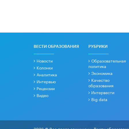
ВЕСТИ ОБРАЗОВАНИЯ
РУБРИКИ
Новости
Образовательная
политика
Колонки
Экономика
Аналитика
Качество
Интервью
образования
Рецензии
Интервести
Видео
Big data
2026 © Все права защищены. Вести образовани