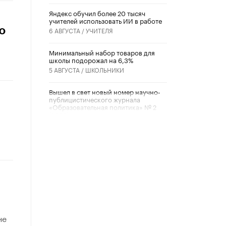
​Яндекс обучил более 20 тысяч
учителей использовать ИИ в работе
о
6 АВГУСТА /
УЧИТЕЛЯ
Минимальный набор товаров для
школы подорожал на 6,3%
5 АВГУСТА /
ШКОЛЬНИКИ
Вышел в свет новый номер научно-
публицистического журнала
«Образовательная политика» № 2
(2026)
3 ИЮЛЯ /
АНОНС
Школьники и студенты Москвы
почтили память героев Великой
Отечественной войны
22 ИЮНЯ /
ГОРОДСКОЕ ОБРАЗОВАНИЕ
«Егор, давай во двор!»
22 ИЮНЯ /
АНОНС
не
Из закона о регулировании ИИ