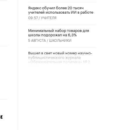
​Яндекс обучил более 20 тысяч
учителей использовать ИИ в работе
09:57 /
УЧИТЕЛЯ
Минимальный набор товаров для
школы подорожал на 6,3%
5 АВГУСТА /
ШКОЛЬНИКИ
Вышел в свет новый номер научно-
публицистического журнала
«Образовательная политика» № 2
(2026)
3 ИЮЛЯ /
АНОНС
Школьники и студенты Москвы
почтили память героев Великой
Отечественной войны
22 ИЮНЯ /
ГОРОДСКОЕ ОБРАЗОВАНИЕ
«Егор, давай во двор!»
и
22 ИЮНЯ /
АНОНС
Из закона о регулировании ИИ