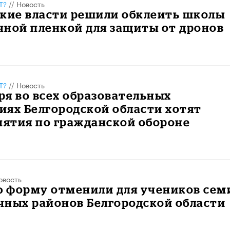
Т?
//
Новость
ские власти решили обклеить школы
чной пленкой для защиты от дронов
Т?
//
Новость
бря во всех образовательных
ях Белгородской области хотят
нятия по гражданской обороне
овость
 форму отменили для учеников сем
чных районов Белгородской области