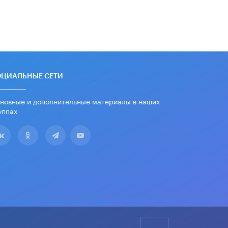
школьные учебники примеры
женщин-инженеров
5 ИЮНЯ /
УЧЕБНИКИ
Уличенный в списывании школьник
вернул себе призовое место на
олимпиаде через суд
5 ИЮНЯ /
ЧТО ПРОИСХОДИТ?
ОЦИАЛЬНЫЕ СЕТИ
«Евгений Онегин» станет
обязательным для повторения в 10–
новные и дополнительные материалы в наших
11-х классах
уппах
4 ИЮНЯ /
КАЧЕСТВО ОБРАЗОВАНИЯ
В Общественной палате предложили
шить школьную форму с учетом
национальных традиций регионов
4 ИЮНЯ /
ШКОЛЬНИКИ
В Госдуме предложили ввести
онлайн-формат для апелляций ЕГЭ
3 ИЮНЯ /
ЕГЭ И ОГЭ
​Яндекс выпустил бесплатный курс