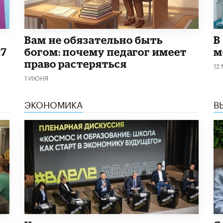
​Вам не обязательно быть
В
27
богом: почему педагог имеет
м
право растеряться
12
1 ИЮНЯ
ЭКОНОМИКА
В