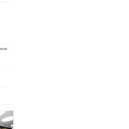
схемах мошенничества в период сдачи
ЕГЭ
19 ИЮНЯ /
ЕГЭ И ОГЭ
​Яндекс выпустил отчёт об устойчивом
развитии за 2025 год
17 ИЮНЯ /
АНАЛИТИКА
Московский выпускной на ВДНХ
дков
соберет более 60 артистов
17 ИЮНЯ /
ГОРОДСКОЕ ОБРАЗОВАНИЕ
Названы лучшие российские вузы в
2026 году по версии RAEX
16 ИЮНЯ /
АНАЛИТИКА
В России предложили ввести
обязательные уроки каллиграфии в
детских садах
11 ИЮНЯ /
ВОСПИТАНИЕ
​Как будущие реставраторы – студенты
столичного колледжа, помогают
восстанавливать культурные и