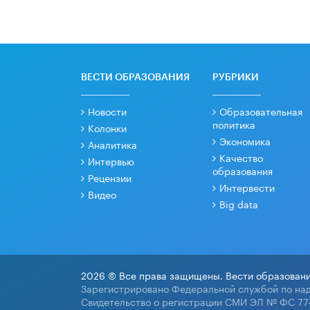
ВЕСТИ ОБРАЗОВАНИЯ
РУБРИКИ
Новости
Образовательная
политика
Колонки
Экономика
Аналитика
Качество
Интервью
образования
Рецензии
Интервести
Видео
Big data
2026 © Все права защищены. Вести образовани
Зарегистрировано Федеральной службой по над
Свидетельство о регистрации СМИ ЭЛ № ФС 77-