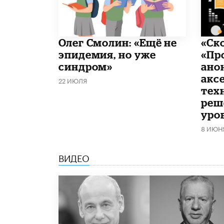
​Олег Смолин: «Ещё не
«Ск
эпидемия, но уже
«Пр
синдром»
ано
акс
22 ИЮЛЯ
тех
реш
уро
8 ИЮН
ВИДЕО