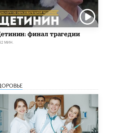
Рособрнадзор ответил на жалобы
школьников на ошибки в ЕГЭ по
русскому
8 ИЮНЯ /
ЕГЭ И ОГЭ
етинин: финал трагедии
Школа «СКОЛКА» и Госкорпорация
«Росатом» подписали соглашение о
62 МИН.
сотрудничестве
8 ИЮНЯ /
ОБРАЗОВАТЕЛЬНАЯ ПОЛИТИКА
Депутаты призвали не отклонять
дипломы только из-за не пройденного
антиплагиата
5 ИЮНЯ /
ЧТО ПРОИСХОДИТ?
ДОРОВЬЕ
Минпросвещения просят добавить в
школьные учебники примеры женщин-
инженеров
5 ИЮНЯ /
УЧЕБНИКИ
Уличенный в списывании школьник
вернул себе призовое место на
олимпиаде через суд