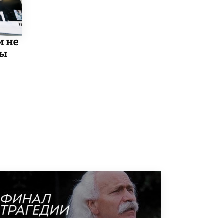
исторические объекты
11 ИЮНЯ /
ГОРОДСКОЕ ОБРАЗОВАНИЕ
​Почти 50 новых объектов образования
и не
открыли в этом учебном году в Москве
мы
10 ИЮНЯ /
ГОРОДСКОЕ ОБРАЗОВАНИЕ
Госдума приняла закон о детских SIM-
картах
10 ИЮНЯ /
ДЕТИ
Глава СПЧ предложил вернуть в школы
устные переходные экзамены
9 ИЮНЯ /
КАЧЕСТВО ОБРАЗОВАНИЯ
​Объединяя дошкольный мир
8 ИЮНЯ /
АНОНС
«Сколково» и ГК «Просвещение»
анонсировали запуск акселератора
технологических решений для всех
уровней образования
8 ИЮНЯ /
ЧТО ПРОИСХОДИТ?