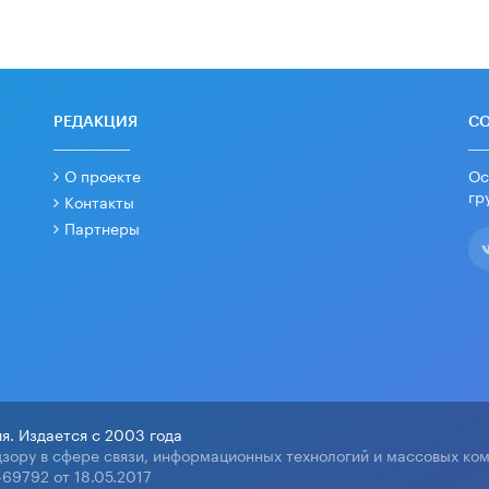
РЕДАКЦИЯ
С
О проекте
Ос
гр
Контакты
Партнеры
я. Издается с 2003 года
зору в сфере связи, информационных технологий и массовых ко
69792 от 18.05.2017