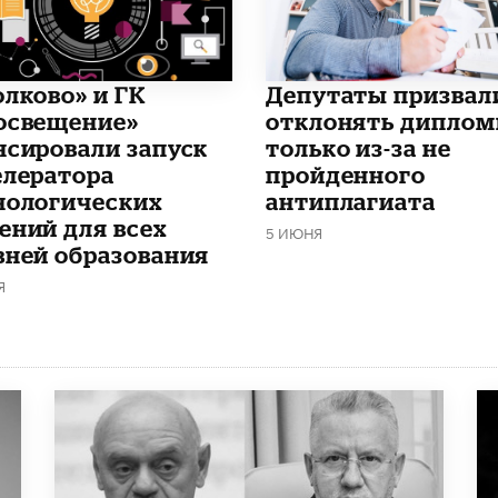
олково» и ГК
Депутаты призвал
освещение»
отклонять дипло
нсировали запуск
только из-за не
елератора
пройденного
нологических
антиплагиата
ений для всех
5 ИЮНЯ
вней образования
Я