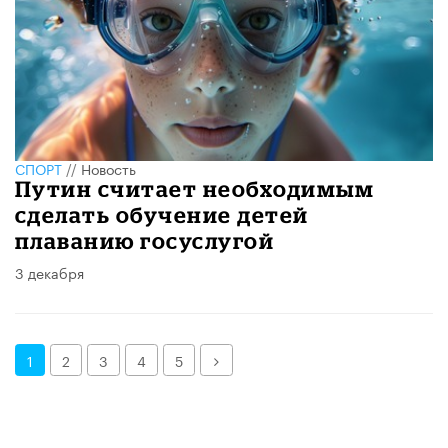
СПОРТ
//
Новость
Путин считает необходимым
сделать обучение детей
плаванию госуслугой
3 декабря
Далее
1
2
3
4
5