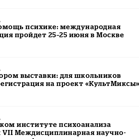
ь
помощь психике: международная
ия пройдет 25–25 июня в Москве
ь
ором выставки: для школьников
регистрация на проект «КультМиксы
ь
ском институте психоанализа
 VII Междисциплинарная научно-