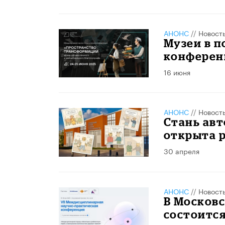
АНОНС
//
Новост
Музеи в 
конференц
16 июня
АНОНС
//
Новост
Стань авт
открыта 
30 апреля
АНОНС
//
Новост
В Москов
состоится