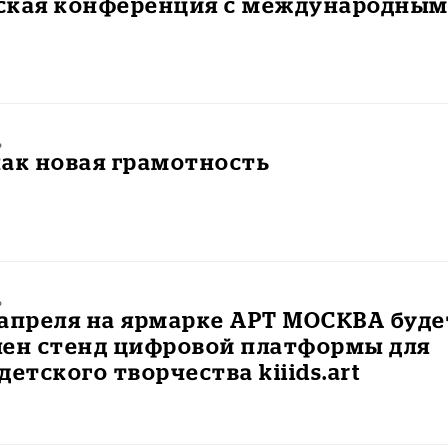
ская конференция с международны
ь
ак новая грамотность
ь
7 апреля на ярмарке АРТ МОСКВА буде
лен стенд цифровой платформы для
детского творчества kiiids.art