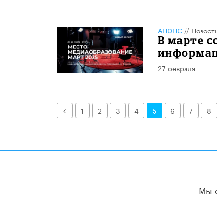
АНОНС
//
Новост
В марте с
информац
27 февраля
Назад
1
2
3
4
5
6
7
8
Мы 