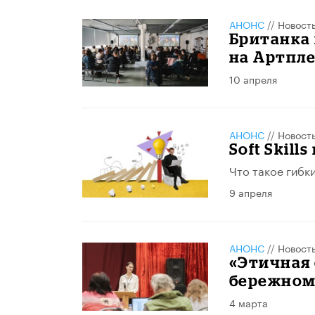
АНОНС
//
Новост
Британка
на Артпл
10 апреля
АНОНС
//
Новост
Soft Skill
Что такое гибки
9 апреля
АНОНС
//
Новост
«Этичная 
бережном
4 марта