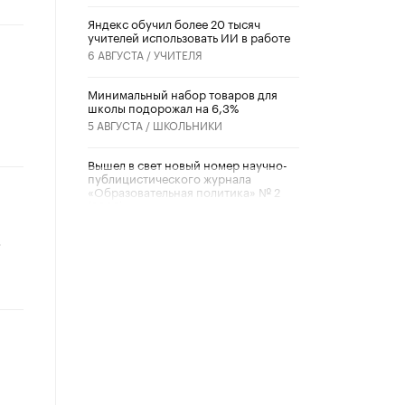
​Яндекс обучил более 20 тысяч
учителей использовать ИИ в работе
6 АВГУСТА /
УЧИТЕЛЯ
Минимальный набор товаров для
школы подорожал на 6,3%
5 АВГУСТА /
ШКОЛЬНИКИ
Вышел в свет новый номер научно-
публицистического журнала
«Образовательная политика» № 2
(2026)
3 ИЮЛЯ /
АНОНС
»
Школьники и студенты Москвы
почтили память героев Великой
Отечественной войны
22 ИЮНЯ /
ГОРОДСКОЕ ОБРАЗОВАНИЕ
«Егор, давай во двор!»
22 ИЮНЯ /
АНОНС
Из закона о регулировании ИИ