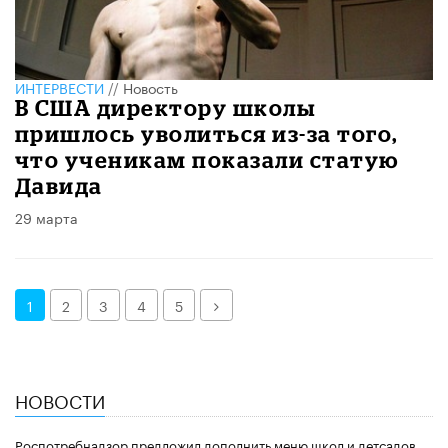
ИНТЕРВЕСТИ
//
Новость
В США директору школы
пришлось уволиться из-за того,
что ученикам показали статую
Давида
29 марта
Далее
1
2
3
4
5
НОВОСТИ
Роспотребнадзор предложил дополнить меню школ и детсадов