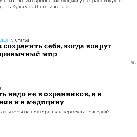
арь Культуры Достоинства».
ОЛОГ
//
Статья
в сохранить себя, когда вокруг
привычный мир
а
ь надо не в охранников, а в
ние и в медицину
ски, чтобы не повторилась пермская трагедия?