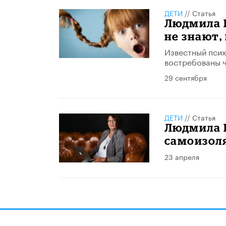
ДЕТИ
//
Статья
Людмила П
не знают,
Известный псих
востребованы ч
29 сентября
ДЕТИ
//
Статья
Людмила П
самоизол
23 апреля