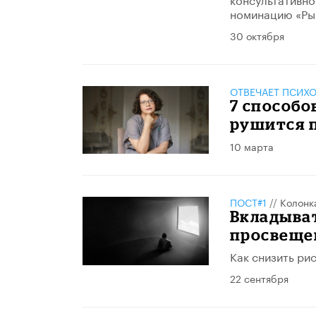
номинацию «Рыц
30 октября
ОТВЕЧАЕТ ПСИХ
7 способо
рушится 
10 марта
ПОСТ#1
//
Колонк
Вкладыват
просвеще
Как снизить ри
22 сентября