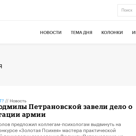
НОВОСТИ
ТЕМА ДНЯ
КОЛОНКИ
И
я
Т?
//
Новость
юдмилы Петрановской завели дело о
тации армии
лов предложил коллегам-психологам выдвинуть на
нкурсе «Золотая Психея» мастера практической
й психологии взросления Людмилу Петрановскую на