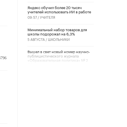
​Яндекс обучил более 20 тысяч
учителей использовать ИИ в работе
09:57 /
УЧИТЕЛЯ
Минимальный набор товаров для
школы подорожал на 6,3%
5 АВГУСТА /
ШКОЛЬНИКИ
Вышел в свет новый номер научно-
публицистического журнала
3796
«Образовательная политика» № 2
(2026)
3 ИЮЛЯ /
АНОНС
Школьники и студенты Москвы
почтили память героев Великой
Отечественной войны
22 ИЮНЯ /
ГОРОДСКОЕ ОБРАЗОВАНИЕ
«Егор, давай во двор!»
22 ИЮНЯ /
АНОНС
Из закона о регулировании ИИ