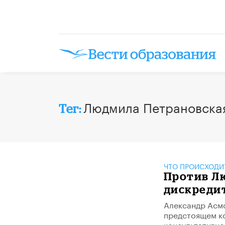
Людмила Петрановска
Тег:
ЧТО ПРОИСХОДИ
Против Л
дискреди
Александр Асмо
предстоящем ко
консультативно