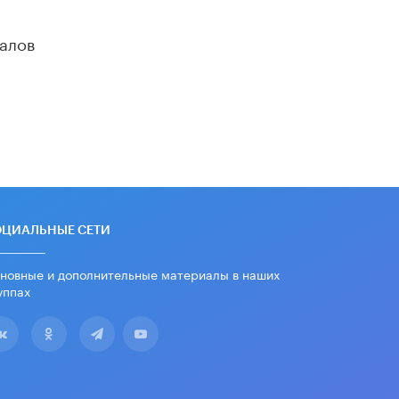
11 ИЮНЯ /
ВОСПИТАНИЕ
алов
​Как будущие реставраторы –
студенты столичного колледжа,
помогают восстанавливать
культурные и исторические объекты
11 ИЮНЯ /
ГОРОДСКОЕ ОБРАЗОВАНИЕ
​Почти 50 новых объектов
образования открыли в этом
учебном году в Москве
10 ИЮНЯ /
ГОРОДСКОЕ ОБРАЗОВАНИЕ
ОЦИАЛЬНЫЕ СЕТИ
Госдума приняла закон о детских
SIM-картах
10 ИЮНЯ /
ДЕТИ
новные и дополнительные материалы в наших
уппах
Глава СПЧ предложил вернуть в
школы устные переходные экзамены
9 ИЮНЯ /
КАЧЕСТВО ОБРАЗОВАНИЯ
​Объединяя дошкольный мир
8 ИЮНЯ /
АНОНС