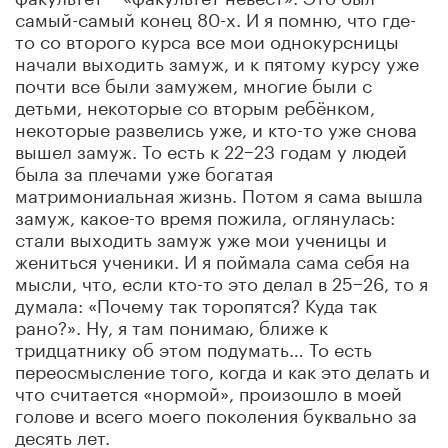
самый-самый конец 80-х. И я помню, что где-
то со второго курса все мои однокурсницы
начали выходить замуж, и к пятому курсу уже
почти все были замужем, многие были с
детьми, некоторые со вторым ребёнком,
некоторые развелись уже, и кто-то уже снова
вышел замуж. То есть к 22−23 годам у людей
была за плечами уже богатая
матримониальная жизнь. Потом я сама вышла
замуж, какое-то время пожила, оглянулась:
стали выходить замуж уже мои ученицы и
жениться ученики. И я поймала сама себя на
мысли, что, если кто-то это делал в 25−26, то я
думала: «Почему так торопятся? Куда так
рано?». Ну, я там понимаю, ближе к
тридцатнику об этом подумать… То есть
переосмысление того, когда и как это делать и
что считается «нормой», произошло в моей
голове и всего моего поколения буквально за
десять лет.