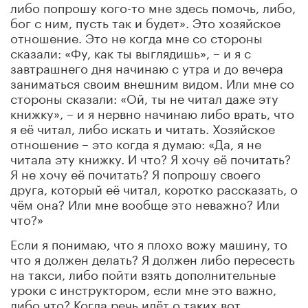
либо попрошу кого-то мне здесь помочь, либо,
бог с ним, пусть так и будет». Это хозяйское
отношение. Это не когда мне со стороны
сказали: «Фу, как ты выглядишь», – и я с
завтрашнего дня начинаю с утра и до вечера
заниматься своим внешним видом. Или мне со
стороны сказали: «Ой, ты не читал даже эту
книжку», – и я нервно начинаю либо врать, что
я её читал, либо искать и читать. Хозяйское
отношение – это когда я думаю: «Да, я не
читала эту книжку. И что? Я хочу её почитать?
Я не хочу её почитать? Я попрошу своего
друга, который её читал, коротко рассказать, о
чём она? Или мне вообще это неважно? Или
что?»
Если я понимаю, что я плохо вожу машину, то
что я должен делать? Я должен либо пересесть
на такси, либо пойти взять дополнительные
уроки с инструктором, если мне это важно,
либо что? Когда речь идёт о таких вот