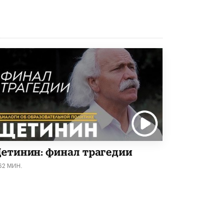
4 ИЮНЯ /
КАЧЕСТВО ОБРАЗОВАНИЯ
В Общественной палате предложили
шить школьную форму с учетом
национальных традиций регионов
4 ИЮНЯ /
ШКОЛЬНИКИ
В Госдуме предложили ввести онлайн-
формат для апелляций ЕГЭ
3 ИЮНЯ /
ЕГЭ И ОГЭ
​Яндекс выпустил бесплатный курс по
защите от ИИ-мошенничества
2 ИЮНЯ /
BIG DATA
В России начнут применять новые
етинин: финал трагедии
подходы к разрешению конфликтов в
школах
62 МИН.
2 ИЮНЯ /
ПОДРОСТКИ
Академик РАН предупредил, что
ChatGPT отучит школьников думать
1 ИЮНЯ /
ШКОЛЬНИКИ