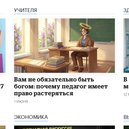
УЧИТЕЛЯ
З
​Вам не обязательно быть
В
27
богом: почему педагог имеет
м
право растеряться
12
1 ИЮНЯ
ЭКОНОМИКА
В