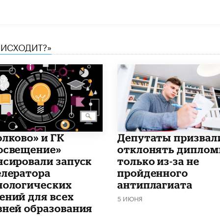
ОИСХОДИТ?»
олково» и ГК
Депутаты призвал
освещение»
отклонять дипло
нсировали запуск
только из-за не
елератора
пройденного
нологических
антиплагиата
ений для всех
5 ИЮНЯ
вней образования