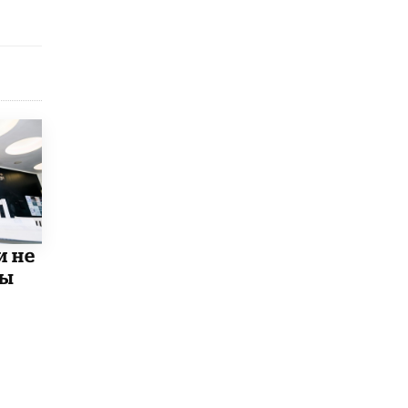
8 ИЮНЯ /
ЕГЭ И ОГЭ
Школа «СКОЛКА» и Госкорпорация
«Росатом» подписали соглашение о
сотрудничестве
8 ИЮНЯ /
ОБРАЗОВАТЕЛЬНАЯ ПОЛИТИКА
Депутаты призвали не отклонять
дипломы только из-за не пройденного
антиплагиата
5 ИЮНЯ /
ЧТО ПРОИСХОДИТ?
Минпросвещения просят добавить в
школьные учебники примеры женщин-
инженеров
и не
5 ИЮНЯ /
УЧЕБНИКИ
мы
Уличенный в списывании школьник
вернул себе призовое место на
олимпиаде через суд
5 ИЮНЯ /
ЧТО ПРОИСХОДИТ?
«Евгений Онегин» станет обязательным
для повторения в 10–11-х классах