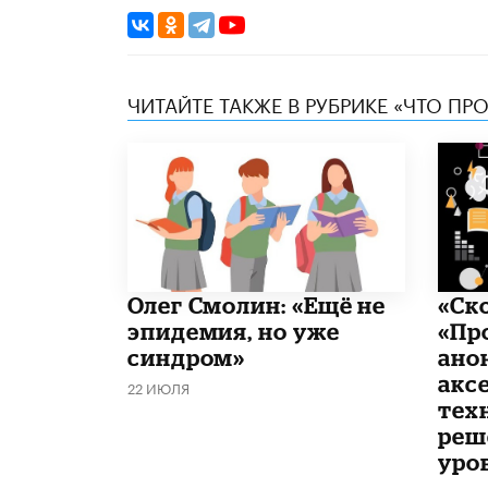
ЧИТАЙТЕ ТАКЖЕ В РУБРИКЕ «ЧТО ПР
​Олег Смолин: «Ещё не
«Ск
эпидемия, но уже
«Пр
синдром»
ано
акс
22 ИЮЛЯ
тех
реш
уро