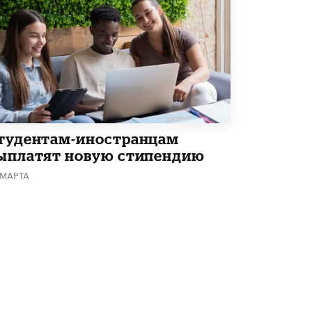
тудентам-иностранцам
ыплатят новую стипендию
 МАРТА