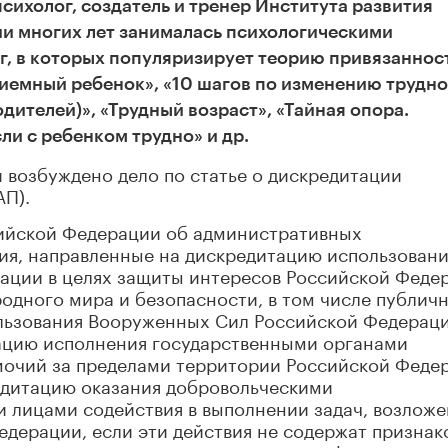
ихолог, создатель и тренер Института развития
ии многих лет занималась психологическими
г, в которых популяризирует теорию привязаннос
риемный ребенок», «10 шагов по изменению трудно
дителей)», «Трудный возраст», «Тайная опора.
ли с ребенком трудно» и др.
возбуждено дело по статье о дискредитации
АП).
ссийской Федерации об административных
ия, направленные на дискредитацию использован
ации в целях защиты интересов Российской Феде
одного мира и безопасности, в том числе публич
льзования Вооруженных Сил Российской Федераци
тацию исполнения государственными органами
мочий за пределами территории Российской Феде
редитацию оказания добровольческими
 лицами содействия в выполнении задач, возлож
дерации, если эти действия не содержат признак