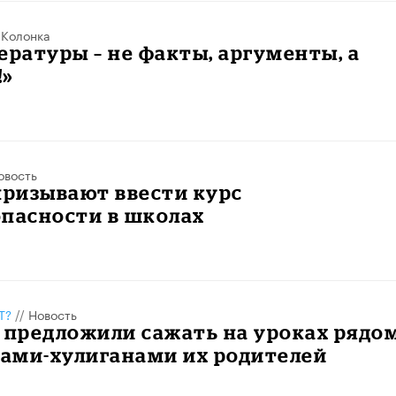
/
Колонка
ературы – не факты, аргументы, а
!»
овость
призывают ввести курс
опасности в школах
Т?
//
Новость
 предложили сажать на уроках рядом
ами-хулиганами их родителей