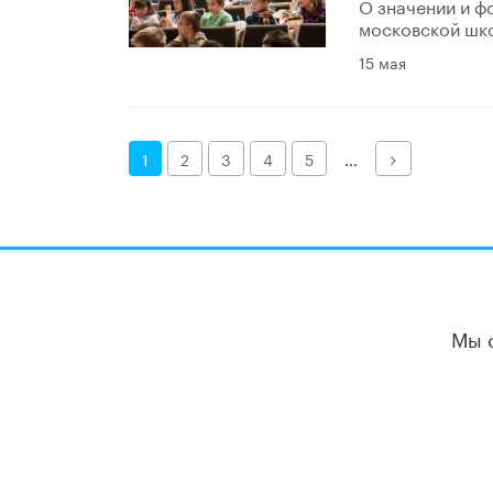
О значении и ф
московской шко
15 мая
Далее
1
2
3
4
5
...
Мы 