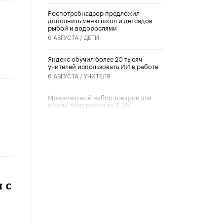
Роспотребнадзор предложил
дополнить меню школ и детсадов
рыбой и водорослями
6 АВГУСТА /
ДЕТИ
​Яндекс обучил более 20 тысяч
учителей использовать ИИ в работе
6 АВГУСТА /
УЧИТЕЛЯ
Минимальный набор товаров для
школы подорожал на 6,3%
5 АВГУСТА /
ШКОЛЬНИКИ
Вышел в свет новый номер научно-
публицистического журнала
«Образовательная политика» № 2
(2026)
3 ИЮЛЯ /
АНОНС
 с
Школьники и студенты Москвы
почтили память героев Великой
Отечественной войны
22 ИЮНЯ /
ГОРОДСКОЕ ОБРАЗОВАНИЕ