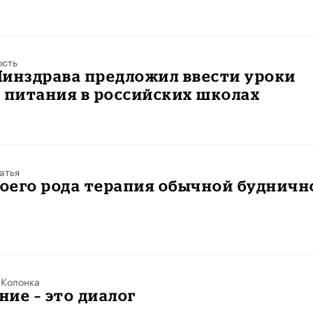
ость
Минздрава предложил ввести уроки
 питания в российских школах
атья
воего рода терапия обычной будничн
/
Колонка
ие – это диалог