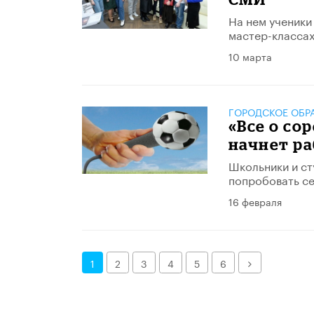
На нем ученики
мастер-классах
10 марта
ГОРОДСКОЕ ОБР
«Все о со
начнет ра
Школьники и ст
попробовать се
16 февраля
Далее
1
2
3
4
5
6