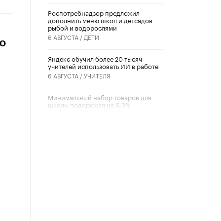
Роспотребнадзор предложил
дополнить меню школ и детсадов
рыбой и водорослями
6 АВГУСТА /
ДЕТИ
но
​Яндекс обучил более 20 тысяч
учителей использовать ИИ в работе
6 АВГУСТА /
УЧИТЕЛЯ
Минимальный набор товаров для
школы подорожал на 6,3%
5 АВГУСТА /
ШКОЛЬНИКИ
Вышел в свет новый номер научно-
публицистического журнала
«Образовательная политика» № 2
(2026)
3 ИЮЛЯ /
АНОНС
Школьники и студенты Москвы
почтили память героев Великой
Отечественной войны
22 ИЮНЯ /
ГОРОДСКОЕ ОБРАЗОВАНИЕ