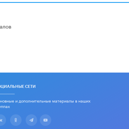
дипломы только из-за не
пройденного антиплагиата
5 ИЮНЯ /
ЧТО ПРОИСХОДИТ?
алов
Минпросвещения просят добавить в
школьные учебники примеры
женщин-инженеров
5 ИЮНЯ /
УЧЕБНИКИ
Уличенный в списывании школьник
вернул себе призовое место на
олимпиаде через суд
5 ИЮНЯ /
ЧТО ПРОИСХОДИТ?
«Евгений Онегин» станет
обязательным для повторения в 10–
11-х классах
ОЦИАЛЬНЫЕ СЕТИ
4 ИЮНЯ /
КАЧЕСТВО ОБРАЗОВАНИЯ
новные и дополнительные материалы в наших
В Общественной палате предложили
уппах
шить школьную форму с учетом
национальных традиций регионов
4 ИЮНЯ /
ШКОЛЬНИКИ