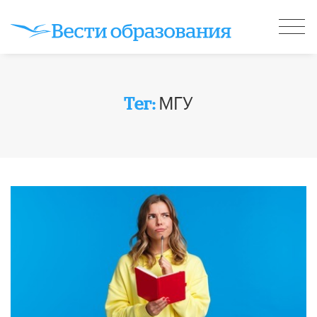
МГУ
Тег: