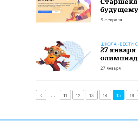
Старшекла
будущем
6 февраля
ШКОЛА «ВЕСТИ О
27 января
олимпиад
27 января
Назад
...
11
12
13
14
15
16