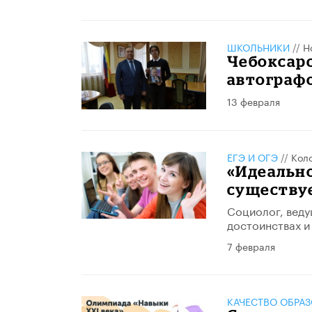
ШКОЛЬНИКИ
//
Н
Чебоксар
автограф
13 февраля
ЕГЭ И ОГЭ
//
Кол
«Идеально
существу
Социолог, веду
достоинствах и
7 февраля
КАЧЕСТВО ОБРА