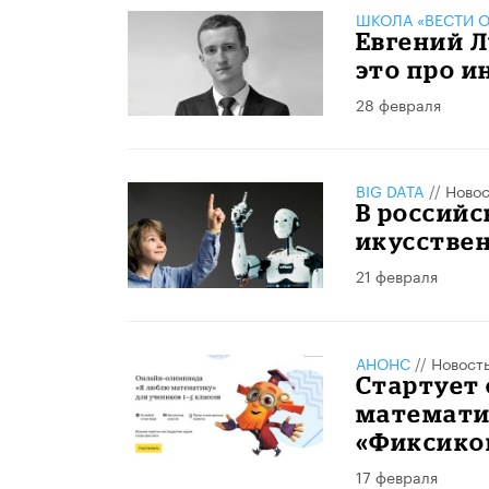
ШКОЛА «ВЕСТИ О
Евгений Л
это про и
28 февраля
BIG DATA
//
Новос
В российс
икусстве
21 февраля
АНОНС
//
Новост
Стартует 
математи
«Фиксико
17 февраля