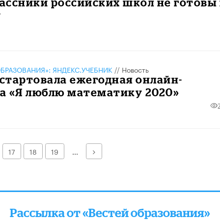
ссники российских школ не готовы 
у
БРАЗОВАНИЯ»: ЯНДЕКС.УЧЕБНИК
//
Новость
 стартовала ежегодная онлайн-
а «Я люблю математику 2020»
Далее
17
18
19
...
Рассылка от «Вестей образования»