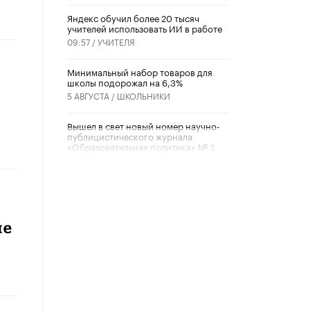
​Яндекс обучил более 20 тысяч
учителей использовать ИИ в работе
09:57 /
УЧИТЕЛЯ
Минимальный набор товаров для
школы подорожал на 6,3%
5 АВГУСТА /
ШКОЛЬНИКИ
Вышел в свет новый номер научно-
публицистического журнала
«Образовательная политика» № 2
(2026)
3 ИЮЛЯ /
АНОНС
Школьники и студенты Москвы
почтили память героев Великой
Отечественной войны
ше
22 ИЮНЯ /
ГОРОДСКОЕ ОБРАЗОВАНИЕ
«Егор, давай во двор!»
22 ИЮНЯ /
АНОНС
Из закона о регулировании ИИ