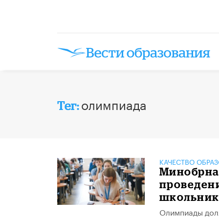
олимпиада
Тег:
КАЧЕСТВО ОБРА
Минобрнау
проведени
школьник
Олимпиады долж