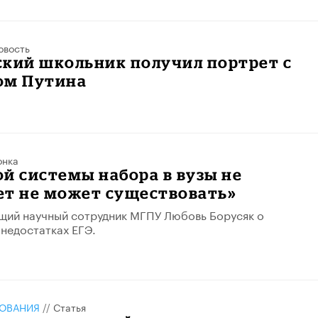
овость
ский школьник получил портрет с
ом Путина
онка
й системы набора в вузы не
ет не может существовать»
щий научный сотрудник МГПУ Любовь Борусяк о
 недостатках ЕГЭ.
ЗОВАНИЯ
//
Статья