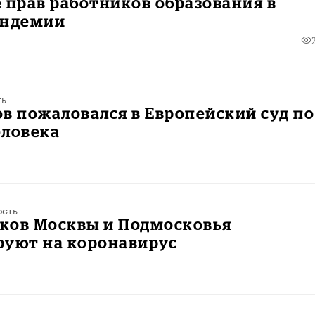
 прав работников образования в
андемии
ть
в пожаловался в Европейский суд по
еловека
ость
ков Москвы и Подмосковья
руют на коронавирус