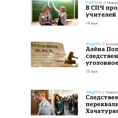
УЧИТЕЛЯ
//
Новос
В СПЧ про
учителей 
14 мая
ЗАЩИТА
//
Колон
Алёна По
следстве
уголовное
13 мая
ЗАЩИТА
//
Новос
Следстве
переквал
Хачатурян