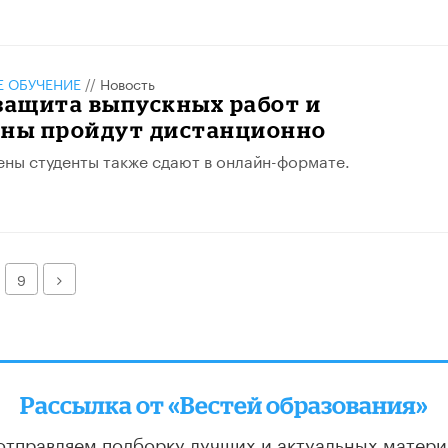
 ОБУЧЕНИЕ
//
Новость
защита выпускных работ и
ены пройдут дистанционно
ены студенты также сдают в онлайн-формате.
Далее
9
Рассылка от «Вестей образования»
отправляем подборку лучших и актуальных матери