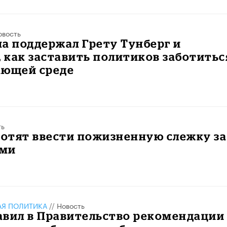
овость
а поддержал Грету Тунберг и
, как заставить политиков заботитьс
ающей среде
ть
хотят ввести пожизненную слежку за
ами
АЯ ПОЛИТИКА
//
Новость
авил в Правительство рекомендации