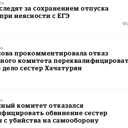
ть
следят за сохранением отпуска
при неясности с ЕГЭ
ка
пова прокомментировала отказ
нного комитета переквалифицирова
 дело сестер Хачатурян
ть
нный комитет отказался
ифицировать обвинение сестер
 с убийства на самооборону