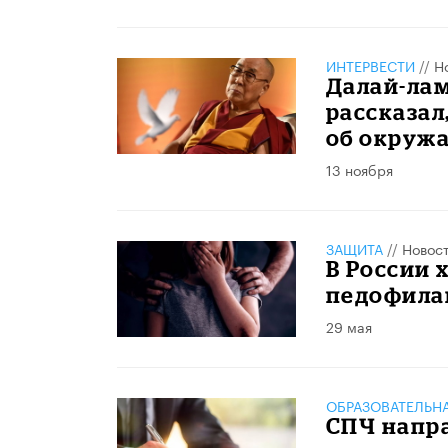
ИНТЕРВЕСТИ
//
Н
Далай-лам
рассказал
об окруж
13 ноября
ЗАЩИТА
//
Новос
В России 
педофил
29 мая
ОБРАЗОВАТЕЛЬН
СПЧ напр