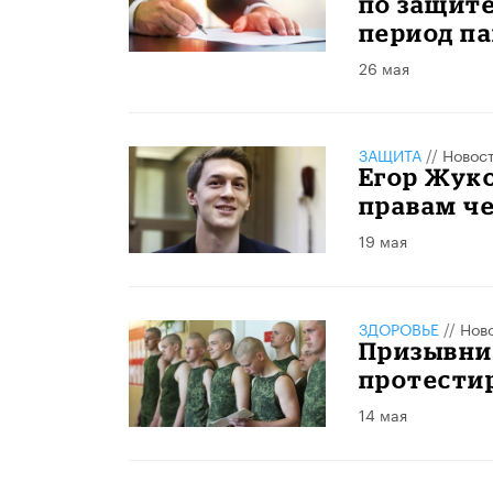
по защите
период п
26 мая
ЗАЩИТА
//
Новос
Егор Жуко
правам ч
19 мая
ЗДОРОВЬЕ
//
Нов
Призывни
протести
14 мая