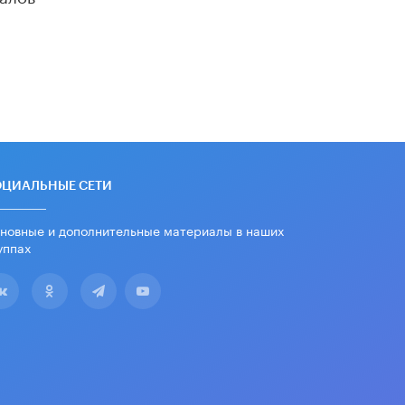
дипломы только из-за не
пройденного антиплагиата
5 ИЮНЯ /
ЧТО ПРОИСХОДИТ?
Минпросвещения просят добавить в
школьные учебники примеры
женщин-инженеров
5 ИЮНЯ /
УЧЕБНИКИ
Уличенный в списывании школьник
вернул себе призовое место на
ОЦИАЛЬНЫЕ СЕТИ
олимпиаде через суд
5 ИЮНЯ /
ЧТО ПРОИСХОДИТ?
новные и дополнительные материалы в наших
уппах
«Евгений Онегин» станет
обязательным для повторения в 10–
11-х классах
4 ИЮНЯ /
КАЧЕСТВО ОБРАЗОВАНИЯ
В Общественной палате предложили
шить школьную форму с учетом
национальных традиций регионов
4 ИЮНЯ /
ШКОЛЬНИКИ