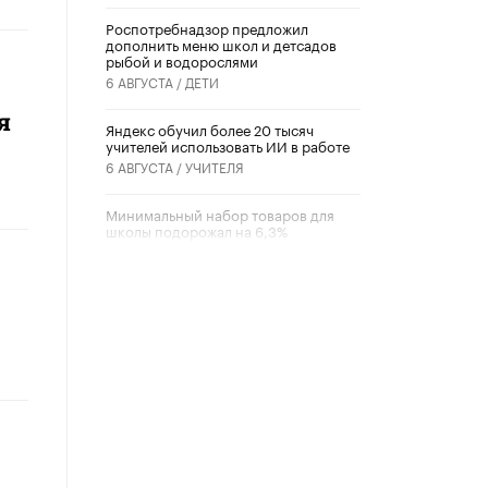
Роспотребнадзор предложил
дополнить меню школ и детсадов
рыбой и водорослями
6 АВГУСТА /
ДЕТИ
я
​Яндекс обучил более 20 тысяч
учителей использовать ИИ в работе
6 АВГУСТА /
УЧИТЕЛЯ
Минимальный набор товаров для
школы подорожал на 6,3%
5 АВГУСТА /
ШКОЛЬНИКИ
Вышел в свет новый номер научно-
публицистического журнала
«Образовательная политика» № 2
(2026)
3 ИЮЛЯ /
АНОНС
Школьники и студенты Москвы
почтили память героев Великой
Отечественной войны
22 ИЮНЯ /
ГОРОДСКОЕ ОБРАЗОВАНИЕ