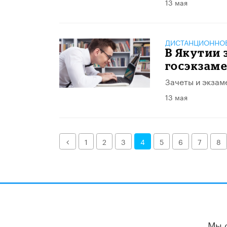
13 мая
ДИСТАНЦИОННОЕ
В Якутии 
госэкзам
Зачеты и экзам
13 мая
Назад
1
2
3
4
5
6
7
8
Мы 