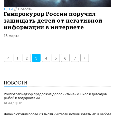
ДЕТИ
//
Новость
Генпрокурор России поручил
защищать детей от негативной
информации в интернете
18 марта
Назад
Далее
1
2
3
4
5
6
7
НОВОСТИ
Роспотребнадзор предложил дополнить меню школ и детсадов
рыбой и водорослями
13:30 /
ДЕТИ
​Яндекс обучил более 20 тысяч учителей использовать ИИ в работе