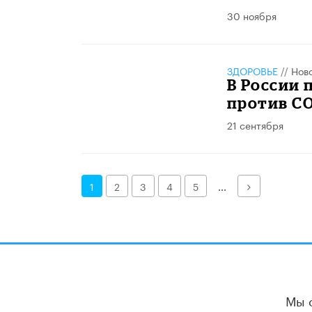
30 ноября
ЗДОРОВЬЕ
//
Нов
В России
против CO
21 сентября
Далее
1
2
3
4
5
...
Мы 