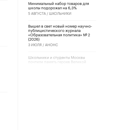
Минимальный набор товаров для
школы подорожал на 6,3%
5 АВГУСТА /
ШКОЛЬНИКИ
Вышел в свет новый номер научно-
публицистического журнала
«Образовательная политика» № 2
(2026)
3 ИЮЛЯ /
АНОНС
Школьники и студенты Москвы
почтили память героев Великой
Отечественной войны
22 ИЮНЯ /
ГОРОДСКОЕ ОБРАЗОВАНИЕ
«Егор, давай во двор!»
22 ИЮНЯ /
АНОНС
Из закона о регулировании ИИ
убрали запрет на иностранные
нейросети
22 ИЮНЯ /
BIG DATA
Рособрнадзор предупредил о трех