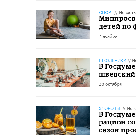
СПОРТ
//
Новость
Минпросв
детей по 
7 ноября
ШКОЛЬНИКИ
//
Н
В Госдуме
шведский
28 октября
ЗДОРОВЬЕ
//
Нов
В Госдум
рацион со
сезон про