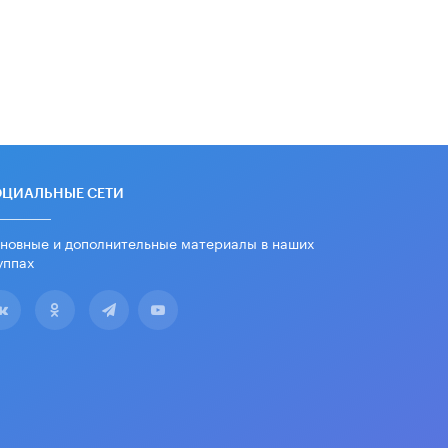
вернул себе призовое место на
олимпиаде через суд
5 ИЮНЯ /
ЧТО ПРОИСХОДИТ?
«Евгений Онегин» станет
обязательным для повторения в 10–
11-х классах
4 ИЮНЯ /
КАЧЕСТВО ОБРАЗОВАНИЯ
В Общественной палате предложили
шить школьную форму с учетом
ОЦИАЛЬНЫЕ СЕТИ
национальных традиций регионов
4 ИЮНЯ /
ШКОЛЬНИКИ
новные и дополнительные материалы в наших
уппах
В Госдуме предложили ввести
онлайн-формат для апелляций ЕГЭ
3 ИЮНЯ /
ЕГЭ И ОГЭ
​Яндекс выпустил бесплатный курс
по защите от ИИ-мошенничества
2 ИЮНЯ /
BIG DATA
В России начнут применять новые
подходы к разрешению конфликтов