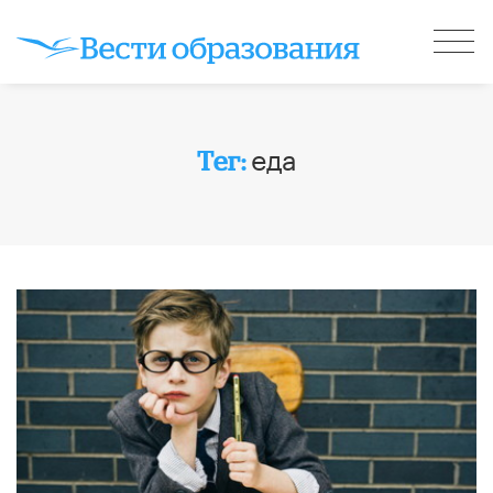
еда
Тег: