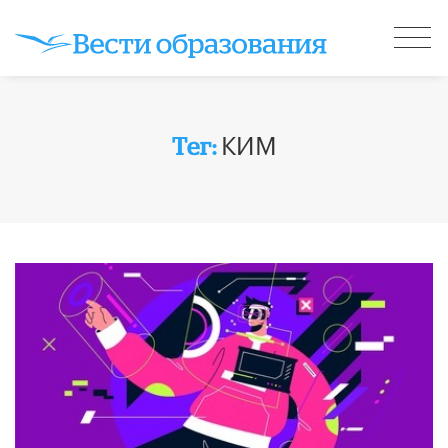
КИМ
Тег: