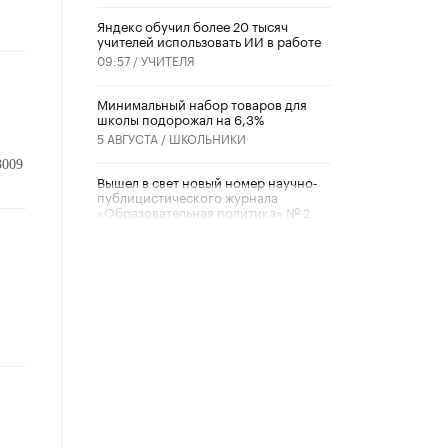
​Яндекс обучил более 20 тысяч
учителей использовать ИИ в работе
09:57 /
УЧИТЕЛЯ
Минимальный набор товаров для
школы подорожал на 6,3%
5 АВГУСТА /
ШКОЛЬНИКИ
3009
Вышел в свет новый номер научно-
публицистического журнала
«Образовательная политика» № 2
(2026)
3 ИЮЛЯ /
АНОНС
Школьники и студенты Москвы
почтили память героев Великой
Отечественной войны
22 ИЮНЯ /
ГОРОДСКОЕ ОБРАЗОВАНИЕ
«Егор, давай во двор!»
22 ИЮНЯ /
АНОНС
Из закона о регулировании ИИ