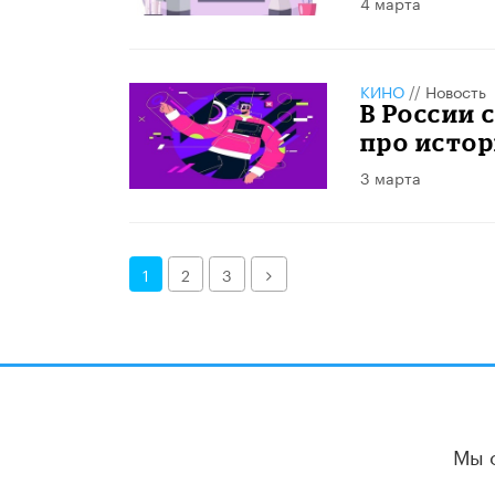
4 марта
КИНО
//
Новость
В России
про исто
3 марта
Далее
1
2
3
Мы 