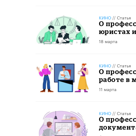
КИНО
//
Статья
О професс
юристах 
18 марта
КИНО
//
Статья
О професс
работе в 
11 марта
КИНО
//
Статья
О професс
документ