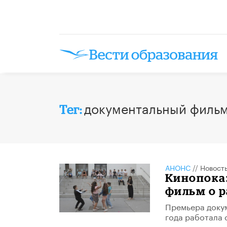
документальный филь
Тег:
АНОНС
//
Новост
Кинопоказ
фильм о р
Премьера докум
года работала 