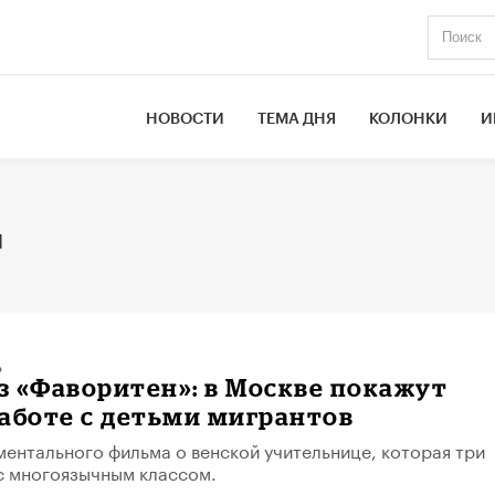
НОВОСТИ
ТЕМА ДНЯ
КОЛОНКИ
И
м
ь
 «Фаворитен»: в Москве покажут
аботе с детьми мигрантов
ентального фильма о венской учительнице, которая три
с многоязычным классом.