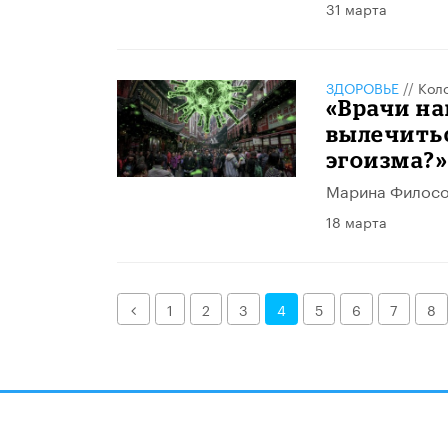
31 марта
ЗДОРОВЬЕ
//
Кол
«Врачи на
вылечитьс
эгоизма?
Марина Философ
18 марта
Назад
1
2
3
4
5
6
7
8