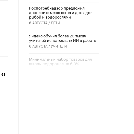
Роспотребнадзор предложил
дополнить меню школ и детсадов
рыбой и водорослями
6 АВГУСТА /
ДЕТИ
​Яндекс обучил более 20 тысяч
учителей использовать ИИ в работе
6 АВГУСТА /
УЧИТЕЛЯ
Минимальный набор товаров для
школы подорожал на 6,3%
5 АВГУСТА /
ШКОЛЬНИКИ
 о
Вышел в свет новый номер научно-
публицистического журнала
«Образовательная политика» № 2
(2026)
3 ИЮЛЯ /
АНОНС
Школьники и студенты Москвы
почтили память героев Великой
Отечественной войны
22 ИЮНЯ /
ГОРОДСКОЕ ОБРАЗОВАНИЕ