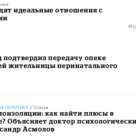
онка
дят идеальные отношения с
ми
1
 подтвердил передачу опеке
ей жительницы перинатального
АЯ ПОЛИТИКА
//
Статья
оизоляции: как найти плюсы в
е? Объясняет доктор психологическ
ксандр Асмолов