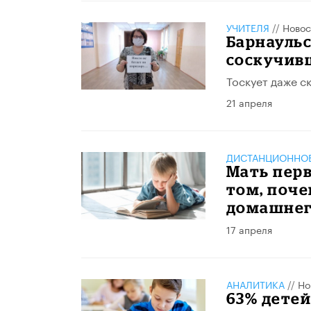
УЧИТЕЛЯ
//
Новос
Барнауль
соскучив
Тоскует даже с
21 апреля
ДИСТАНЦИОННОЕ
Мать перв
том, поче
домашнег
17 апреля
АНАЛИТИКА
//
Но
63% детей