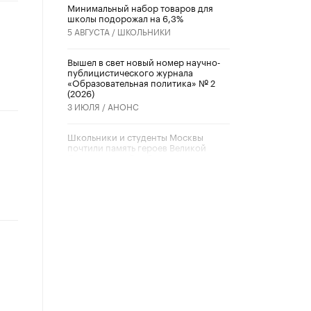
Минимальный набор товаров для
школы подорожал на 6,3%
5 АВГУСТА /
ШКОЛЬНИКИ
Вышел в свет новый номер научно-
публицистического журнала
«Образовательная политика» № 2
(2026)
3 ИЮЛЯ /
АНОНС
Школьники и студенты Москвы
почтили память героев Великой
Отечественной войны
22 ИЮНЯ /
ГОРОДСКОЕ ОБРАЗОВАНИЕ
«Егор, давай во двор!»
22 ИЮНЯ /
АНОНС
Из закона о регулировании ИИ
убрали запрет на иностранные
нейросети
22 ИЮНЯ /
BIG DATA
Рособрнадзор предупредил о трех