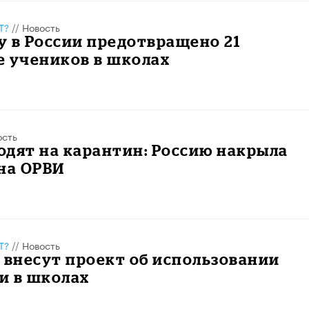
Т?
//
Новость
ду в России предотвращено 21
е учеников в школах
ость
дят на карантин: Россию накрыла
на ОРВИ
Т?
//
Новость
 внесут проект об использовании
и в школах