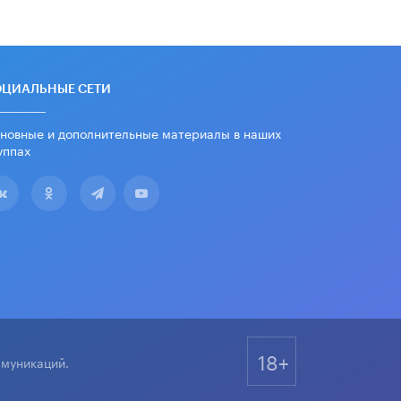
вернул себе призовое место на
олимпиаде через суд
5 ИЮНЯ /
ЧТО ПРОИСХОДИТ?
«Евгений Онегин» станет
ОЦИАЛЬНЫЕ СЕТИ
обязательным для повторения в 10–
11-х классах
4 ИЮНЯ /
КАЧЕСТВО ОБРАЗОВАНИЯ
новные и дополнительные материалы в наших
уппах
В Общественной палате предложили
шить школьную форму с учетом
национальных традиций регионов
4 ИЮНЯ /
ШКОЛЬНИКИ
В Госдуме предложили ввести
онлайн-формат для апелляций ЕГЭ
3 ИЮНЯ /
ЕГЭ И ОГЭ
​Яндекс выпустил бесплатный курс
по защите от ИИ-мошенничества
2 ИЮНЯ /
BIG DATA
18+
ммуникаций.
В России начнут применять новые
подходы к разрешению конфликтов