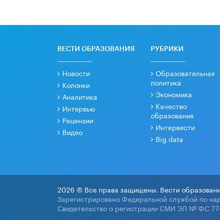
ВЕСТИ ОБРАЗОВАНИЯ
РУБРИКИ
Новости
Образовательная
политика
Колонки
Экономика
Аналитика
Качество
Интервью
образования
Рецензии
Интервести
Видео
Big data
2026 © Все права защищены. Вести образовани
Зарегистрировано Федеральной службой по над
Свидетельство о регистрации СМИ ЭЛ № ФС 77-