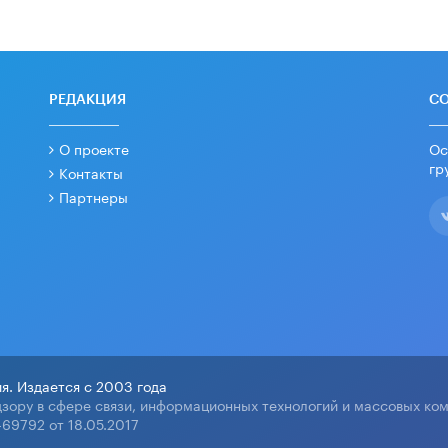
РЕДАКЦИЯ
С
О проекте
Ос
гр
Контакты
Партнеры
я. Издается с 2003 года
зору в сфере связи, информационных технологий и массовых ко
69792 от 18.05.2017