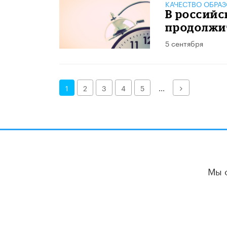
КАЧЕСТВО ОБРА
В россий
продолжи
5 сентября
Далее
1
2
3
4
5
...
Мы 