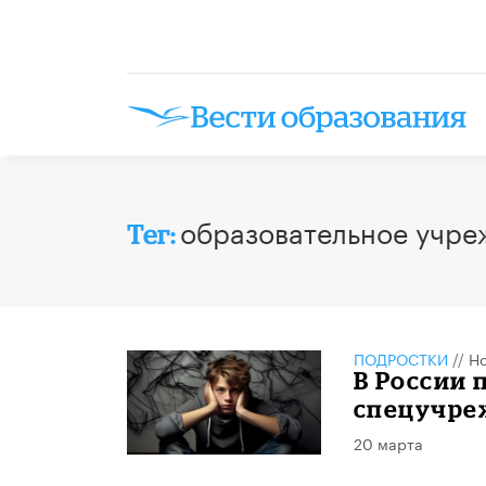
образовательное учре
Тег:
ПОДРОСТКИ
//
Но
В России 
спецучре
20 марта