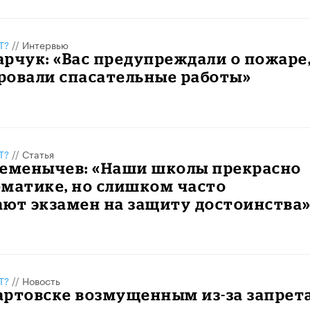
Т?
//
Интервью
рчук: «Вас предупреждали о пожаре,
ровали спасательные работы»
Т?
//
Статья
Семенычев: «Наши школы прекрасно
ематике, но слишком часто
ают экзамен на защиту достоинства
Т?
//
Новость
артовске возмущенным из-за запрет