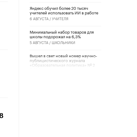
​Яндекс обучил более 20 тысяч
учителей использовать ИИ в работе
6 АВГУСТА /
УЧИТЕЛЯ
Минимальный набор товаров для
школы подорожал на 6,3%
5 АВГУСТА /
ШКОЛЬНИКИ
Вышел в свет новый номер научно-
публицистического журнала
«Образовательная политика» № 2
(2026)
3 ИЮЛЯ /
АНОНС
Школьники и студенты Москвы
почтили память героев Великой
Отечественной войны
22 ИЮНЯ /
ГОРОДСКОЕ ОБРАЗОВАНИЕ
8
«Егор, давай во двор!»
22 ИЮНЯ /
АНОНС
Из закона о регулировании ИИ