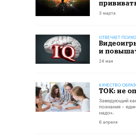
прививат
3 марта
ОТВЕЧАЕТ ПСИХ
Видеоигр
и повыша
24 мая
КАЧЕСТВО ОБРА
ТОК: не о
Заведующий ка
познания – еди
надо».
6 апреля