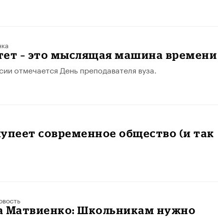
нка
тет – это мыслящая машина времени
ссии отмечается День преподавателя вуза.
упеет современное общество (и так
овость
а Матвиенко: Школьникам нужно