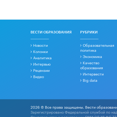
ВЕСТИ ОБРАЗОВАНИЯ
РУБРИКИ
Новости
Образовательная
политика
Колонки
Экономика
Аналитика
Качество
Интервью
образования
Рецензии
Интервести
Видео
Big data
2026 © Все права защищены. Вести образовани
Зарегистрировано Федеральной службой по над
Свидетельство о регистрации СМИ ЭЛ № ФС 77-