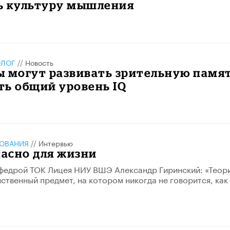
ь культуру мышления
ОЛОГ
//
Новость
ы могут развивать зрительную памя
ть общий уровень IQ
ЗОВАНИЯ
//
Интервью
пасно для жизни
федрой ТОК Лицея НИУ ВШЭ Александр Гиринский: «Теор
нственный предмет, на котором никогда не говорится, как