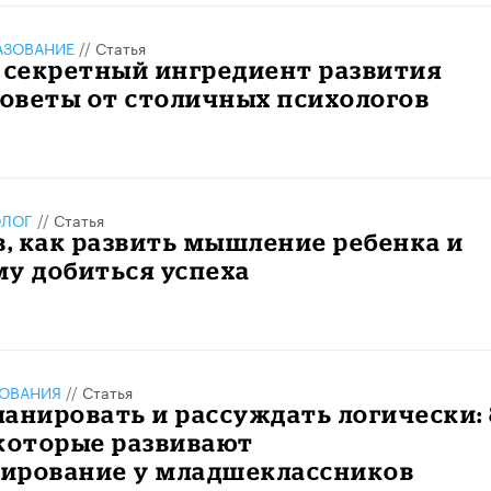
АЗОВАНИЕ
//
Статья
 секретный ингредиент развития
советы от столичных психологов
ОЛОГ
//
Статья
в, как развить мышление ребенка и
у добиться успеха
ЗОВАНИЯ
//
Статья
анировать и рассуждать логически: 
 которые развивают
ирование у младшеклассников