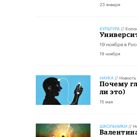
23 января
КУЛЬТУРА
//
Коло
Универси
19 ноября в Ро
19 ноября
НАУКА
//
Новость
Почему гл
ли это)
15 мая
ШКОЛЬНИКИ
//
Н
Валентин