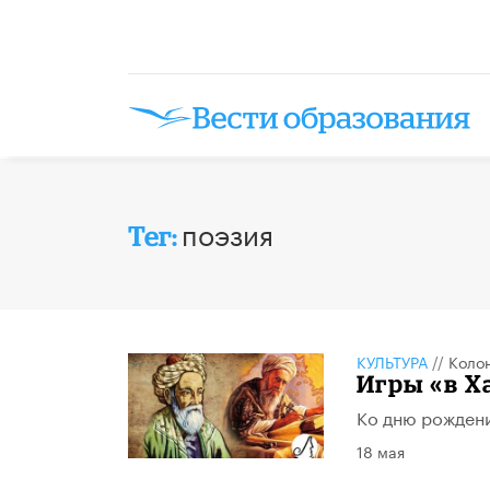
поэзия
Тег:
КУЛЬТУРА
//
Коло
Игры «в Х
Ко дню рождени
18 мая