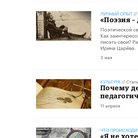
ЛИЧНЫЙ ОПЫТ
/
«Поэзия –
Поэтической св
Как заинтересо
писать свои? Р
Ирина Царёва.
3 мая
КУЛЬТУРА
//
Стат
Почему де
педагогич
11 апреля
ЧТО ПРОИСХОДИ
«Я не хот