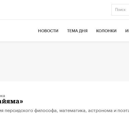
НОВОСТИ
ТЕМА ДНЯ
КОЛОНКИ
И
нка
айяма»
я персидского философа, математика, астронома и поэт