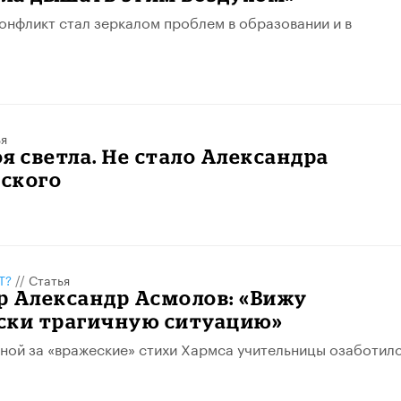
онфликт стал зеркалом проблем в образовании и в
ья
я светла. Не стало Александра
ского
Т?
//
Статья
р Александр Асмолов: «Вижу
ски трагичную ситуацию»
ной за «вражеские» стихи Хармса учительницы озаботил