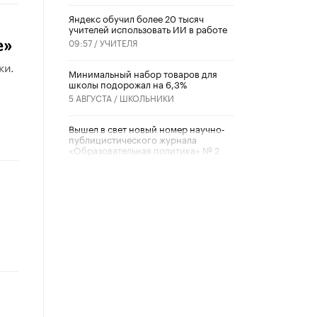
​Яндекс обучил более 20 тысяч
учителей использовать ИИ в работе
09:57 /
УЧИТЕЛЯ
е»
ки.
Минимальный набор товаров для
школы подорожал на 6,3%
5 АВГУСТА /
ШКОЛЬНИКИ
Вышел в свет новый номер научно-
публицистического журнала
«Образовательная политика» № 2
(2026)
3 ИЮЛЯ /
АНОНС
Школьники и студенты Москвы
почтили память героев Великой
Отечественной войны
22 ИЮНЯ /
ГОРОДСКОЕ ОБРАЗОВАНИЕ
«Егор, давай во двор!»
22 ИЮНЯ /
АНОНС
Из закона о регулировании ИИ