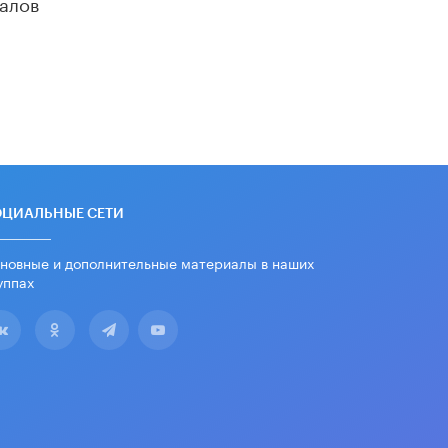
алов
школьные учебники примеры
женщин-инженеров
5 ИЮНЯ /
УЧЕБНИКИ
Уличенный в списывании школьник
вернул себе призовое место на
олимпиаде через суд
5 ИЮНЯ /
ЧТО ПРОИСХОДИТ?
«Евгений Онегин» станет
обязательным для повторения в 10–
11-х классах
ОЦИАЛЬНЫЕ СЕТИ
4 ИЮНЯ /
КАЧЕСТВО ОБРАЗОВАНИЯ
новные и дополнительные материалы в наших
В Общественной палате предложили
уппах
шить школьную форму с учетом
национальных традиций регионов
4 ИЮНЯ /
ШКОЛЬНИКИ
В Госдуме предложили ввести
онлайн-формат для апелляций ЕГЭ
3 ИЮНЯ /
ЕГЭ И ОГЭ
​Яндекс выпустил бесплатный курс