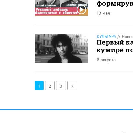
формирую
13 мая
КУЛЬТУРА
//
Ново
Первый ка
кумире п
6 августа
Далее
1
2
3