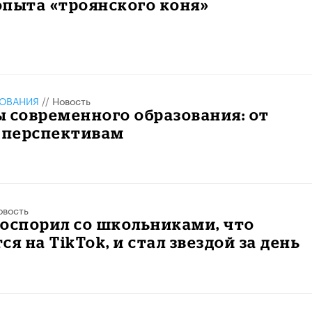
опыта «троянского коня»
ЗОВАНИЯ
//
Новость
 современного образования: от
к перспективам
овость
оспорил со школьниками, что
ся на TikTok, и стал звездой за день