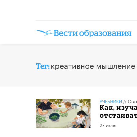
креативное мышление
Тег:
УЧЕБНИКИ
//
Ста
Как, изу
отстаива
27 июня