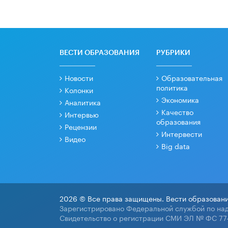
ВЕСТИ ОБРАЗОВАНИЯ
РУБРИКИ
Новости
Образовательная
политика
Колонки
Экономика
Аналитика
Качество
Интервью
образования
Рецензии
Интервести
Видео
Big data
2026 © Все права защищены. Вести образовани
Зарегистрировано Федеральной службой по над
Свидетельство о регистрации СМИ ЭЛ № ФС 77-