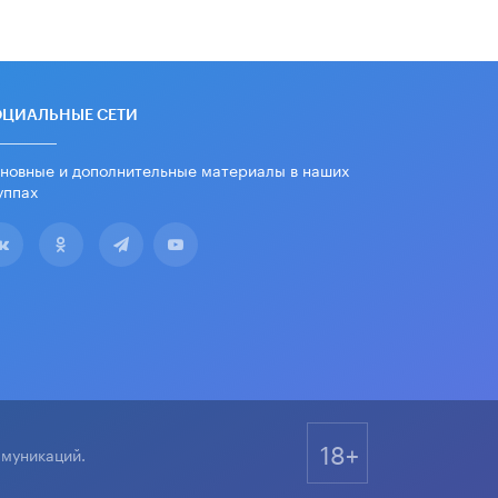
школьные учебники примеры
женщин-инженеров
5 ИЮНЯ /
УЧЕБНИКИ
Уличенный в списывании школьник
вернул себе призовое место на
ОЦИАЛЬНЫЕ СЕТИ
олимпиаде через суд
5 ИЮНЯ /
ЧТО ПРОИСХОДИТ?
новные и дополнительные материалы в наших
уппах
«Евгений Онегин» станет
обязательным для повторения в 10–
11-х классах
4 ИЮНЯ /
КАЧЕСТВО ОБРАЗОВАНИЯ
В Общественной палате предложили
шить школьную форму с учетом
национальных традиций регионов
4 ИЮНЯ /
ШКОЛЬНИКИ
В Госдуме предложили ввести
онлайн-формат для апелляций ЕГЭ
18+
3 ИЮНЯ /
ЕГЭ И ОГЭ
ммуникаций.
​Яндекс выпустил бесплатный курс