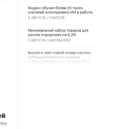
​Яндекс обучил более 20 тысяч
учителей использовать ИИ в работе
6 АВГУСТА /
УЧИТЕЛЯ
Минимальный набор товаров для
школы подорожал на 6,3%
5 АВГУСТА /
ШКОЛЬНИКИ
Вышел в свет новый номер научно-
публицистического журнала
«Образовательная политика» № 2
(2026)
3 ИЮЛЯ /
АНОНС
Школьники и студенты Москвы
почтили память героев Великой
Отечественной войны
22 ИЮНЯ /
ГОРОДСКОЕ ОБРАЗОВАНИЕ
«Егор, давай во двор!»
ей
22 ИЮНЯ /
АНОНС
2904
Из закона о регулировании ИИ