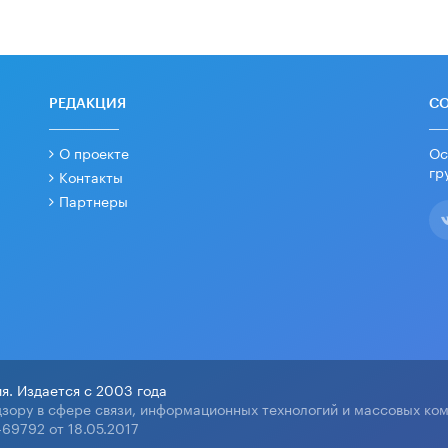
РЕДАКЦИЯ
С
О проекте
Ос
гр
Контакты
Партнеры
я. Издается с 2003 года
зору в сфере связи, информационных технологий и массовых ко
69792 от 18.05.2017