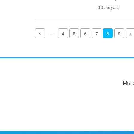
30 августа
Назад
Д
...
4
5
6
7
8
9
Мы 