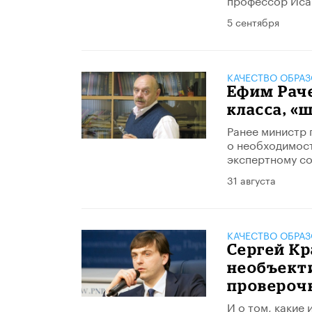
5 сентября
КАЧЕСТВО ОБРА
Ефим Раче
класса, «
Ранее министр 
о необходимост
экспертному со
31 августа
КАЧЕСТВО ОБРА
Сергей Кр
необъект
провероч
И о том, какие 