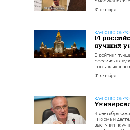
31 октября
КАЧЕСТВО ОБРА
14 россий
лучших у
В рейтинг лучши
российских вуз
составляющее 
31 октября
КАЧЕСТВО ОБРА
Универса
4 сентября сос
«Норма и деяте
выступил научн
профессор Иса