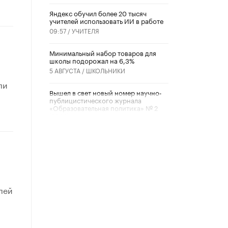
​Яндекс обучил более 20 тысяч
учителей использовать ИИ в работе
09:57 /
УЧИТЕЛЯ
Минимальный набор товаров для
школы подорожал на 6,3%
5 АВГУСТА /
ШКОЛЬНИКИ
ли
Вышел в свет новый номер научно-
публицистического журнала
«Образовательная политика» № 2
(2026)
3 ИЮЛЯ /
АНОНС
Школьники и студенты Москвы
почтили память героев Великой
Отечественной войны
22 ИЮНЯ /
ГОРОДСКОЕ ОБРАЗОВАНИЕ
лей
«Егор, давай во двор!»
22 ИЮНЯ /
АНОНС
Из закона о регулировании ИИ