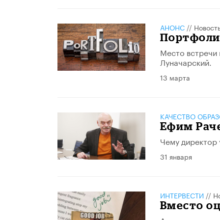
АНОНС
//
Новост
Портфоли
Место встречи и
Луначарский.
13 марта
КАЧЕСТВО ОБРА
Ефим Рач
Чему директор 
31 января
ИНТЕРВЕСТИ
//
Н
Вместо о
Американская у