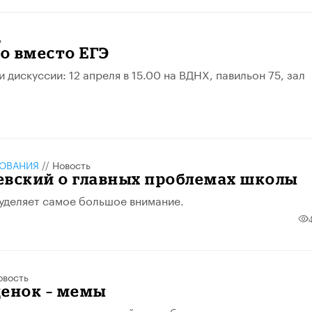
ь
о вместо ЕГЭ
 дискуссии: 12 апреля в 15.00 на ВДНХ, павильон 75, зал
ЗОВАНИЯ
//
Новость
евский о главных проблемах школы
уделяет самое большое внимание.
овость
ценок – мемы
чительница нашла новый способ мотивировать учеников.