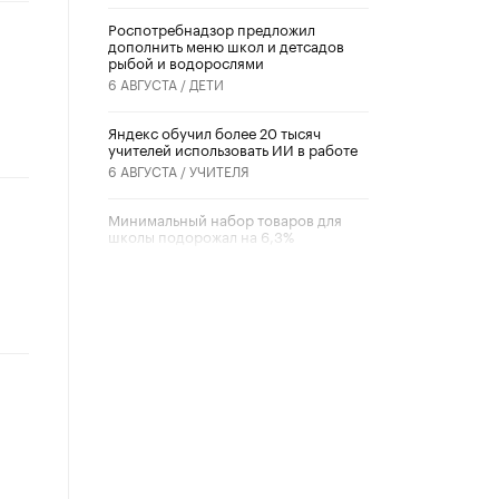
Роспотребнадзор предложил
дополнить меню школ и детсадов
рыбой и водорослями
6 АВГУСТА /
ДЕТИ
​Яндекс обучил более 20 тысяч
учителей использовать ИИ в работе
6 АВГУСТА /
УЧИТЕЛЯ
Минимальный набор товаров для
школы подорожал на 6,3%
5 АВГУСТА /
ШКОЛЬНИКИ
Вышел в свет новый номер научно-
публицистического журнала
«Образовательная политика» № 2
(2026)
3 ИЮЛЯ /
АНОНС
Школьники и студенты Москвы
почтили память героев Великой
Отечественной войны
22 ИЮНЯ /
ГОРОДСКОЕ ОБРАЗОВАНИЕ