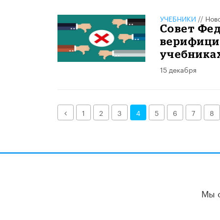
УЧЕБНИКИ
//
Нов
Совет Фед
верифици
учебника
15 декабря
Назад
1
2
3
4
5
6
7
8
Мы 