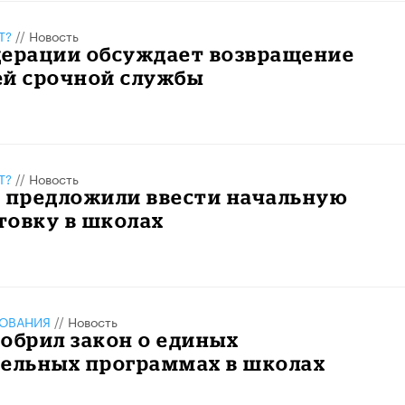
Т?
//
Новость
дерации обсуждает возвращение
ей срочной службы
Т?
//
Новость
е предложили ввести начальную
товку в школах
ЗОВАНИЯ
//
Новость
обрил закон о единых
тельных программах в школах