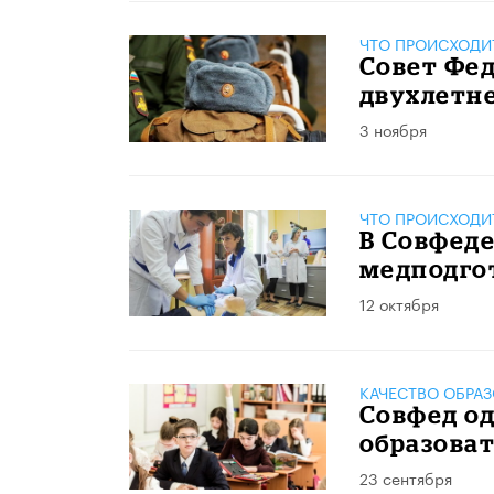
ЧТО ПРОИСХОДИ
Совет Фе
двухлетн
3 ноября
ЧТО ПРОИСХОДИ
В Совфед
медподго
12 октября
КАЧЕСТВО ОБРА
Совфед од
образова
23 сентября