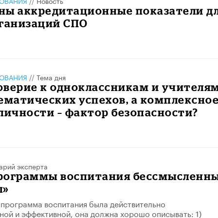
ЗОВАНИЯ
//
Новость
ны аккредитационные показатели д
рганизаций СПО
ЗОВАНИЯ
//
Тема дня
верие к одноклассникам и учителям
ематических успехов, а комплексно
личности – фактор безопасности?
арий эксперта
рограммы воспитания бессмысленны
ы»
 программа воспитания была действительно
ой и эффективной, она должна хорошо описывать: 1)