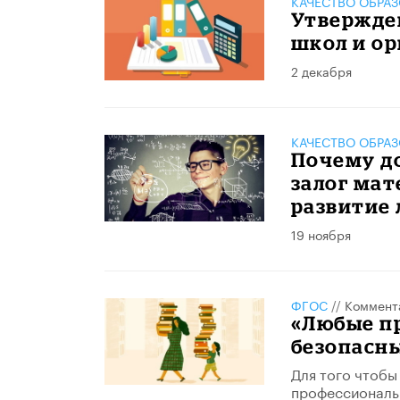
КАЧЕСТВО ОБРА
Утвержде
школ и о
2 декабря
КАЧЕСТВО ОБРА
Почему до
залог мат
развитие 
19 ноября
ФГОС
//
Коммент
«Любые п
безопасн
Для того чтобы
профессиональн