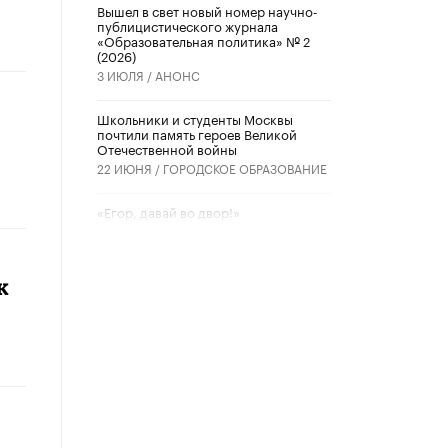
Вышел в свет новый номер научно-
публицистического журнала
«Образовательная политика» № 2
(2026)
3 ИЮЛЯ /
АНОНС
Школьники и студенты Москвы
почтили память героев Великой
Отечественной войны
22 ИЮНЯ /
ГОРОДСКОЕ ОБРАЗОВАНИЕ
«Егор, давай во двор!»
22 ИЮНЯ /
АНОНС
Из закона о регулировании ИИ
к
убрали запрет на иностранные
нейросети
22 ИЮНЯ /
BIG DATA
Рособрнадзор предупредил о трех
схемах мошенничества в период
сдачи ЕГЭ
19 ИЮНЯ /
ЕГЭ И ОГЭ