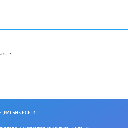
«Евгений Онегин» станет
обязательным для повторения в 10–
11-х классах
4 ИЮНЯ /
КАЧЕСТВО ОБРАЗОВАНИЯ
В Общественной палате предложили
шить школьную форму с учетом
национальных традиций регионов
4 ИЮНЯ /
ШКОЛЬНИКИ
алов
В Госдуме предложили ввести
онлайн-формат для апелляций ЕГЭ
3 ИЮНЯ /
ЕГЭ И ОГЭ
​Яндекс выпустил бесплатный курс
по защите от ИИ-мошенничества
2 ИЮНЯ /
BIG DATA
В России начнут применять новые
подходы к разрешению конфликтов
в школах
ОЦИАЛЬНЫЕ СЕТИ
2 ИЮНЯ /
ПОДРОСТКИ
новные и дополнительные материалы в наших
Академик РАН предупредил, что