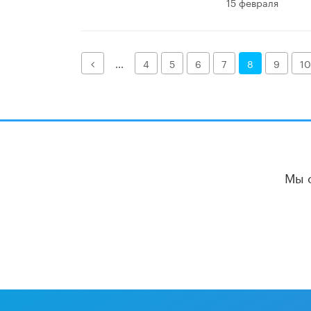
15 февраля
Назад
...
4
5
6
7
8
9
10
Мы 