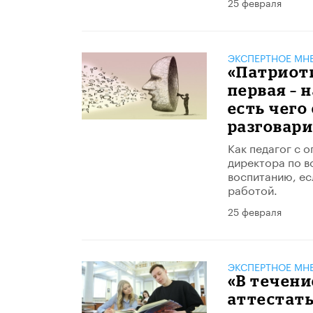
25 февраля
ЭКСПЕРТНОЕ МН
«Патриоти
первая – 
есть чего
разговари
Как педагог с 
директора по в
воспитанию, ес
работой.
25 февраля
ЭКСПЕРТНОЕ МН
«В течени
аттестаты