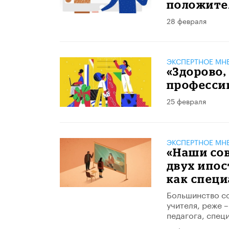
положител
28 февраля
ЭКСПЕРТНОЕ МН
«Здорово,
професси
25 февраля
ЭКСПЕРТНОЕ МН
«Наши сов
двух ипос
как специ
Большинство со
учителя, реже 
педагога, спец