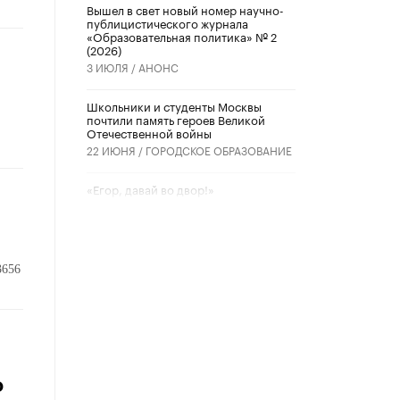
Вышел в свет новый номер научно-
публицистического журнала
«Образовательная политика» № 2
(2026)
3 ИЮЛЯ /
АНОНС
Школьники и студенты Москвы
почтили память героев Великой
Отечественной войны
22 ИЮНЯ /
ГОРОДСКОЕ ОБРАЗОВАНИЕ
«Егор, давай во двор!»
22 ИЮНЯ /
АНОНС
Из закона о регулировании ИИ
убрали запрет на иностранные
3656
нейросети
22 ИЮНЯ /
BIG DATA
Рособрнадзор предупредил о трех
схемах мошенничества в период
сдачи ЕГЭ
з
19 ИЮНЯ /
ЕГЭ И ОГЭ
о