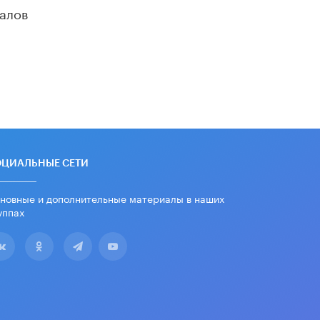
школьные учебники примеры
алов
женщин-инженеров
5 ИЮНЯ /
УЧЕБНИКИ
Уличенный в списывании школьник
вернул себе призовое место на
олимпиаде через суд
5 ИЮНЯ /
ЧТО ПРОИСХОДИТ?
«Евгений Онегин» станет
обязательным для повторения в 10–
11-х классах
4 ИЮНЯ /
КАЧЕСТВО ОБРАЗОВАНИЯ
ОЦИАЛЬНЫЕ СЕТИ
В Общественной палате предложили
новные и дополнительные материалы в наших
шить школьную форму с учетом
уппах
национальных традиций регионов
4 ИЮНЯ /
ШКОЛЬНИКИ
В Госдуме предложили ввести
онлайн-формат для апелляций ЕГЭ
3 ИЮНЯ /
ЕГЭ И ОГЭ
​Яндекс выпустил бесплатный курс