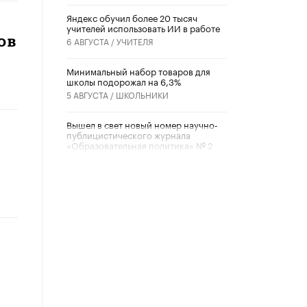
​Яндекс обучил более 20 тысяч
учителей использовать ИИ в работе
ов
6 АВГУСТА /
УЧИТЕЛЯ
Минимальный набор товаров для
школы подорожал на 6,3%
5 АВГУСТА /
ШКОЛЬНИКИ
Вышел в свет новый номер научно-
публицистического журнала
«Образовательная политика» № 2
(2026)
3 ИЮЛЯ /
АНОНС
Школьники и студенты Москвы
почтили память героев Великой
Отечественной войны
22 ИЮНЯ /
ГОРОДСКОЕ ОБРАЗОВАНИЕ
«Егор, давай во двор!»
22 ИЮНЯ /
АНОНС
Из закона о регулировании ИИ