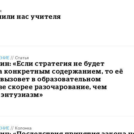
я
или нас учителя
ЕНИЕ
//
Статья
ин: «Если стратегия не будет
а конкретным содержанием, то её
вызовет в образовательном
е скорее разочарование, чем
 энтузиазм»
ЕНИЕ
//
Колонка
ин: «Последствия принятия закона н