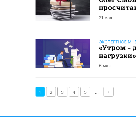
просчита
21 мая
ЭКСПЕРТНОЕ МН
«Утром – 
нагрузки
6 мая
Далее
1
2
3
4
5
...