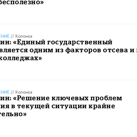
бесполезно»
ЕНИЕ
//
Колонка
лин: «Единый государственный
вляется одним из факторов отсева и 
в колледжах»
ЕНИЕ
//
Колонка
лин: «Решение ключевых проблем
ия в текущей ситуации крайне
тельно»