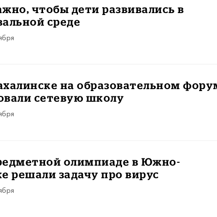
жно, чтобы дети развивались в
вальной среде
ября
ахалинске на образовательном фору
овали сетевую школу
ября
редметной олимпиаде в Южно-
е решали задачу про вирус
ября