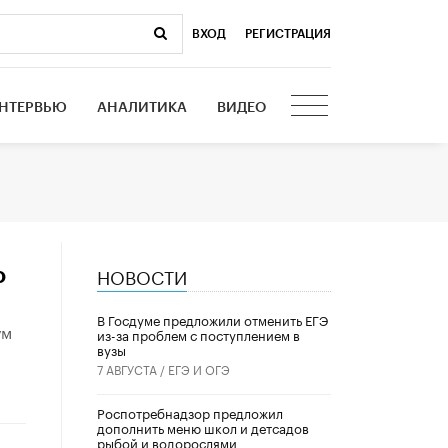
ВХОД
|
РЕГИСТРАЦИЯ
НТЕРВЬЮ
АНАЛИТИКА
ВИДЕО
НОВОСТИ
о
В Госдуме предложили отменить ЕГЭ
ум
из-за проблем с поступлением в
вузы
7 АВГУСТА /
ЕГЭ И ОГЭ
Роспотребнадзор предложил
дополнить меню школ и детсадов
рыбой и водорослями