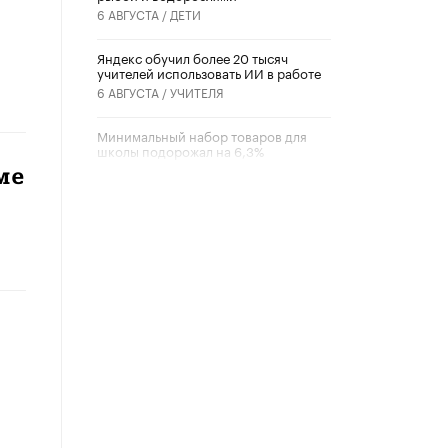
6 АВГУСТА /
ДЕТИ
​Яндекс обучил более 20 тысяч
учителей использовать ИИ в работе
6 АВГУСТА /
УЧИТЕЛЯ
Минимальный набор товаров для
школы подорожал на 6,3%
5 АВГУСТА /
ШКОЛЬНИКИ
ме
Вышел в свет новый номер научно-
публицистического журнала
«Образовательная политика» № 2
(2026)
3 ИЮЛЯ /
АНОНС
Школьники и студенты Москвы
почтили память героев Великой
Отечественной войны
22 ИЮНЯ /
ГОРОДСКОЕ ОБРАЗОВАНИЕ
«Егор, давай во двор!»
22 ИЮНЯ /
АНОНС