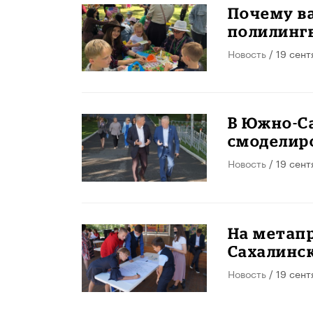
Почему ва
полилинг
Новость
/ 19 сент
​В Южно-С
смоделир
Новость
/ 19 сент
На метап
Сахалинск
Новость
/ 19 сент