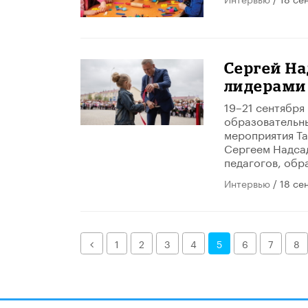
Сергей На
лидерами
19–21 сентябр
образовательны
мероприятия Т
Сергеем Надсад
педагогов, обр
Интервью
/ 18 се
Назад
1
2
3
4
5
6
7
8