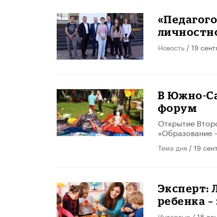
«Педагого
личностн
Новость
/ 19 сент
​В Южно-С
форум
Открытие Втор
«Образование –
Тема дня
/ 19 сен
Эксперт: 
ребенка –
Интервью
/ 18 се