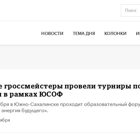
НОВОСТИ
ТЕМА ДНЯ
КОЛОНКИ
И
е гроссмейстеры провели турниры п
 в рамках ЮСОФ
тября в Южно-Сахалинске проходит образовательный фор
 энергия будущего».
тября