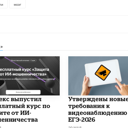
ли
мозг
»
декс выпустил
Утверждены новы
платный курс по
требования к
ите от ИИ-
видеонаблюдению
енничества
ЕГЭ-2026
Я
29 МАЯ