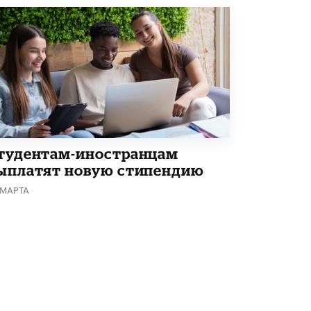
В Минобрнауки рассказали о новых
правилах приема в аспирантуру
1 ИЮНЯ /
КАЧЕСТВО ОБРАЗОВАНИЯ
тудентам-иностранцам
ыплатят новую стипендию
 МАРТА