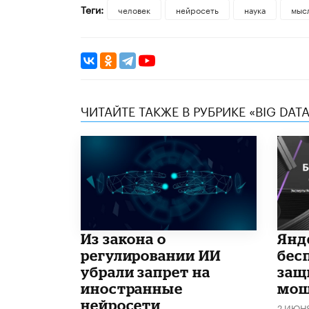
Теги:
человек
нейросеть
наука
мыс
ЧИТАЙТЕ ТАКЖЕ В РУБРИКЕ «BIG DATA
Из закона о
​Ян
регулировании ИИ
бес
убрали запрет на
защ
иностранные
мош
нейросети
2 ИЮН