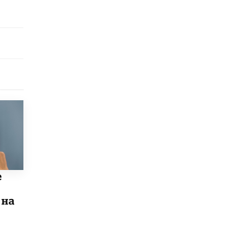
открыли в этом учебном году в Москве
10 ИЮНЯ /
ГОРОДСКОЕ ОБРАЗОВАНИЕ
Госдума приняла закон о детских SIM-
картах
10 ИЮНЯ /
ДЕТИ
Глава СПЧ предложил вернуть в школы
устные переходные экзамены
9 ИЮНЯ /
КАЧЕСТВО ОБРАЗОВАНИЯ
​Объединяя дошкольный мир
8 ИЮНЯ /
АНОНС
«Сколково» и ГК «Просвещение»
анонсировали запуск акселератора
технологических решений для всех
уровней образования
е
8 ИЮНЯ /
ЧТО ПРОИСХОДИТ?
 на
Рособрнадзор ответил на жалобы
школьников на ошибки в ЕГЭ по
русскому