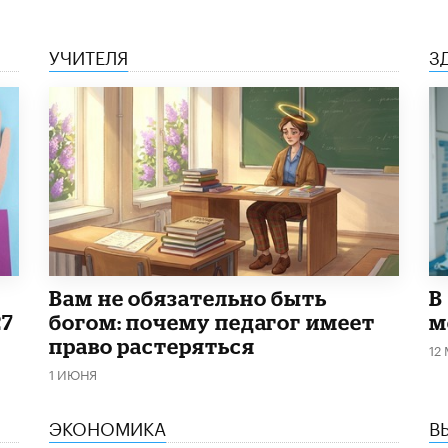
УЧИТЕЛЯ
З
​Вам не обязательно быть
В
27
богом: почему педагог имеет
м
право растеряться
12
1 ИЮНЯ
ЭКОНОМИКА
В