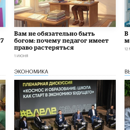
​Вам не обязательно быть
В
27
богом: почему педагог имеет
м
право растеряться
12
1 ИЮНЯ
ЭКОНОМИКА
В