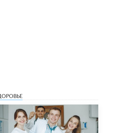
4 ИЮНЯ /
КАЧЕСТВО ОБРАЗОВАНИЯ
В Общественной палате предложили
шить школьную форму с учетом
национальных традиций регионов
4 ИЮНЯ /
ШКОЛЬНИКИ
В Госдуме предложили ввести онлайн-
формат для апелляций ЕГЭ
3 ИЮНЯ /
ЕГЭ И ОГЭ
​Яндекс выпустил бесплатный курс по
защите от ИИ-мошенничества
2 ИЮНЯ /
BIG DATA
В России начнут применять новые
подходы к разрешению конфликтов в
ДОРОВЬЕ
школах
2 ИЮНЯ /
ПОДРОСТКИ
Академик РАН предупредил, что
ChatGPT отучит школьников думать
1 ИЮНЯ /
ШКОЛЬНИКИ