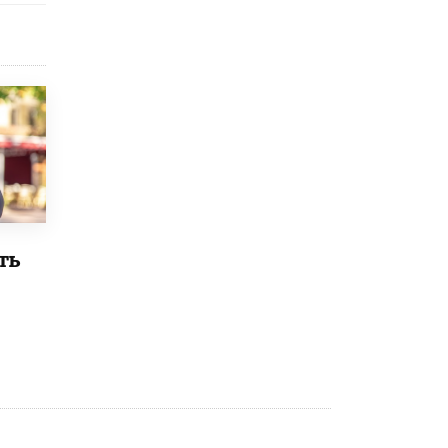
8 ИЮНЯ /
ЕГЭ И ОГЭ
Школа «СКОЛКА» и Госкорпорация
«Росатом» подписали соглашение о
сотрудничестве
8 ИЮНЯ /
ОБРАЗОВАТЕЛЬНАЯ ПОЛИТИКА
Депутаты призвали не отклонять
дипломы только из-за не пройденного
антиплагиата
5 ИЮНЯ /
ЧТО ПРОИСХОДИТ?
Минпросвещения просят добавить в
школьные учебники примеры женщин-
ть
инженеров
5 ИЮНЯ /
УЧЕБНИКИ
Уличенный в списывании школьник
вернул себе призовое место на
олимпиаде через суд
5 ИЮНЯ /
ЧТО ПРОИСХОДИТ?
«Евгений Онегин» станет обязательным
для повторения в 10–11-х классах