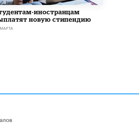
тудентам-иностранцам
ыплатят новую стипендию
 МАРТА
алов