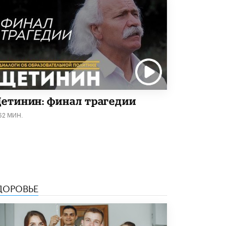
исторические объекты
11 ИЮНЯ /
ГОРОДСКОЕ ОБРАЗОВАНИЕ
​Почти 50 новых объектов образования
открыли в этом учебном году в Москве
10 ИЮНЯ /
ГОРОДСКОЕ ОБРАЗОВАНИЕ
Госдума приняла закон о детских SIM-
картах
10 ИЮНЯ /
ДЕТИ
етинин: финал трагедии
62 МИН.
Глава СПЧ предложил вернуть в школы
устные переходные экзамены
9 ИЮНЯ /
КАЧЕСТВО ОБРАЗОВАНИЯ
​Объединяя дошкольный мир
8 ИЮНЯ /
АНОНС
ДОРОВЬЕ
«Сколково» и ГК «Просвещение»
анонсировали запуск акселератора
технологических решений для всех
уровней образования
8 ИЮНЯ /
ЧТО ПРОИСХОДИТ?