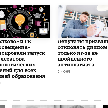
олково» и ГК
Депутаты призвал
освещение»
отклонять дипло
нсировали запуск
только из-за не
елератора
пройденного
нологических
антиплагиата
ений для всех
5 ИЮНЯ
вней образования
Я