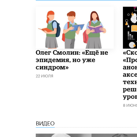
​Олег Смолин: «Ещё не
«Ск
эпидемия, но уже
«Пр
синдром»
ано
акс
22 ИЮЛЯ
тех
реш
уро
8 ИЮН
ВИДЕО