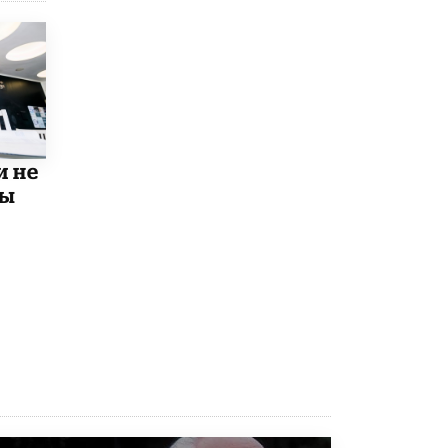
схемах мошенничества в период сдачи
ЕГЭ
19 ИЮНЯ /
ЕГЭ И ОГЭ
​Яндекс выпустил отчёт об устойчивом
развитии за 2025 год
17 ИЮНЯ /
АНАЛИТИКА
Московский выпускной на ВДНХ
и не
соберет более 60 артистов
мы
17 ИЮНЯ /
ГОРОДСКОЕ ОБРАЗОВАНИЕ
Названы лучшие российские вузы в
2026 году по версии RAEX
16 ИЮНЯ /
АНАЛИТИКА
В России предложили ввести
обязательные уроки каллиграфии в
детских садах
11 ИЮНЯ /
ВОСПИТАНИЕ
​Как будущие реставраторы – студенты
столичного колледжа, помогают
восстанавливать культурные и