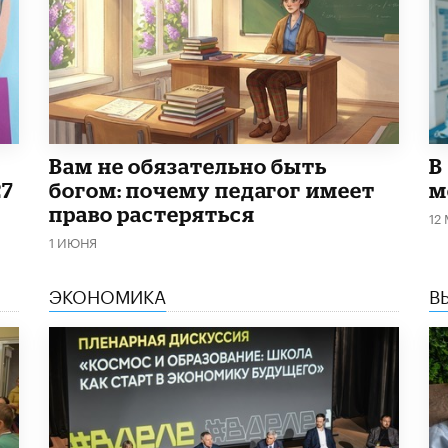
​Вам не обязательно быть
В
27
богом: почему педагог имеет
м
право растеряться
12
1 ИЮНЯ
ЭКОНОМИКА
В