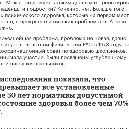
18 лет. Можно ли доверять таким данным и ориентиро
ладенцы и подростки? Конечно, нет. Больше того,
х психического здоровья, которые на первом мест
орошо, а прекрасно и никаких проблем нет. А если
нужно.
ерьезнейшая проблема, проблема не новая, давно
ституте возрастной физиологии РАО в 1973 году, р
н координационный совет по здоровью школьников.
принимала участие, были посвящены углубленному
ной нагрузки школьников.
 исследования показали, что
 превышает все установленные
ие 50 лет нормативы допустимой
 состояние здоровья более чем 70%
.
ания стали основой постановления правительства