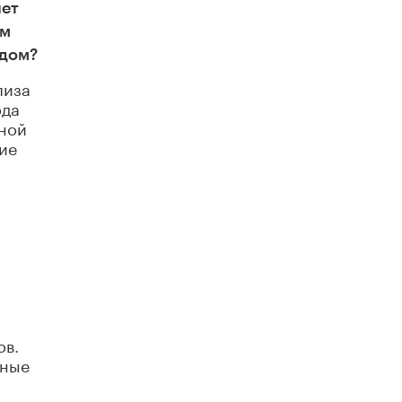
нет
Академик РАН предупредил, что
ChatGPT отучит школьников думать
ем
1 ИЮНЯ /
ШКОЛЬНИКИ
одом?
лиза
ода
чной
ие
ов.
нные