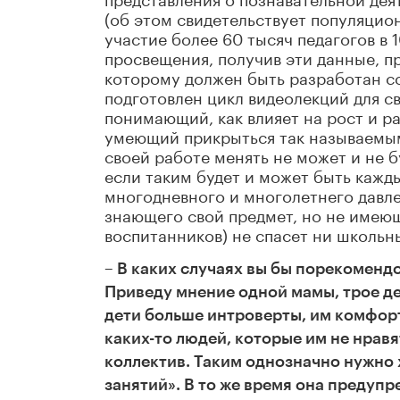
(об этом свидетельствует популяцио
участие более 60 тысяч педагогов в 
просвещения, получив эти данные, п
которому должен быть разработан с
подготовлен цикл видеолекций для с
понимающий, как влияет на рост и р
умеющий прикрыться так называемы
своей работе менять не может и не б
если таким будет и может быть кажд
многодневного и многолетнего давле
знающего свой предмет, но не имею
воспитанников) не спасет ни школьны
– В каких случаях вы бы порекоменд
Приведу мнение одной мамы, трое д
дети больше интроверты, им комфорт
каких-то людей, которые им не нравя
коллектив. Таким однозначно нужно
занятий». В то же время она предуп