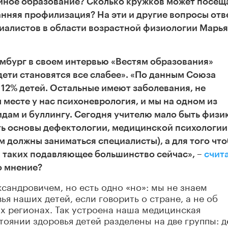
ейное образование? Сколько кружков может посещ
нняя профилизация? На эти и другие вопросы отв
циалистов в области возрастной физиологии Марь
Ямбург в своем интервью «Вестям образования»
дети становятся все слабее».
«По данным Союза
 12% детей. Остальные имеют заболевания, не
 месте у нас психоневрология, и мы на одном из
идам и буллингу. Сегодня учителю мало быть физи
ь основы дефектологии, медицинской психологии 
м должны заниматься специалисты), а для того чт
 А таких подавляющее большинство сейчас», –
счит
то мнение?
ксандровичем, но есть одно «но»: мы не знаем
я наших детей, если говорить о стране, а не об
х регионах. Так устроена наша медицинская
тоянии здоровья детей разделены на две группы: д