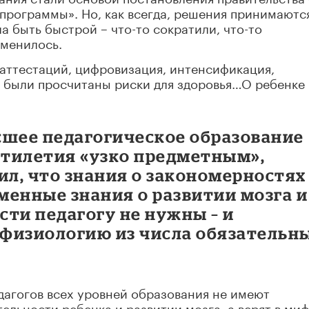
 программы». Но, как всегда, решения принимаютс
а быть быстрой – что-то сократили, что-то
зменилось.
, аттестаций, цифровизация, интенсификация,
е были просчитаны риски для здоровья…О ребенке
сшее педагогическое образование
ятилетия «узко предметным»,
ил, что знания о закономерностях
еменные знания о развитии мозга и
ти педагогу не нужны – и
физиологию из числа обязательн
дагогов всех уровней образования не имеют
ельности ребенка и развитии мозга, а верят в ми