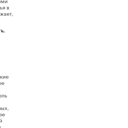
еми
ья в
жает,
ь,
акие
ое
ель
вых,
ее
й
й