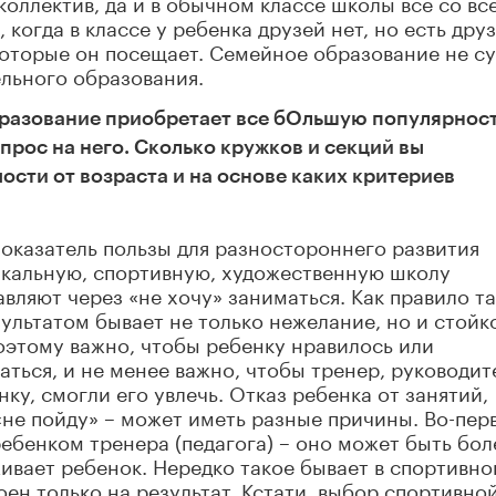
коллектив, да и в обычном классе школы все со вс
 когда в классе у ребенка друзей нет, но есть друз
 которые он посещает. Семейное образование не су
льного образования.
бразование приобретает все бОльшую популярност
спрос на него. Сколько кружков и секций вы
ости от возраста и на основе каких критериев
показатель пользы для разностороннего развития
ыкальную, спортивную, художественную школу
авляют через «не хочу» заниматься. Как правило т
ультатом бывает не только нежелание, но и стойк
оэтому важно, чтобы ребенку нравилось или
аться, и не менее важно, чтобы тренер, руководит
ку, смогли его увлечь. Отказ ребенка от занятий,
«не пойду» – может иметь разные причины. Во-пер
ребенком тренера (педагога) – оно может быть бол
вает ребенок. Нередко такое бывает в спортивно
ен только на результат. Кстати, выбор спортивно