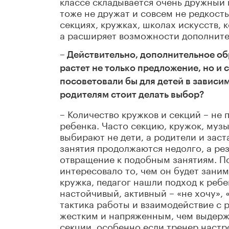
классе складывается очень дружный 
тоже не дружат и совсем не редкость,
секциях, кружках, школах искусств,
а расширяет возможности дополните
– Действительно, дополнительное о
растет не только предложение, но и 
посоветовали бы для детей в зависим
родителям стоит делать выбор?
– Количество кружков и секций – не 
ребенка. Часто секцию, кружок, муз
выбирают не дети, а родители и заст
занятия продолжаются недолго, а рез
отвращение к подобным занятиям. П
интересовало то, чем он будет заним
кружка, педагог нашли подход к ребен
настойчивый, активный – «не хочу», 
тактика работы и взаимодействие с 
жестким и напряженным, чем выдержи
секции, особенно если тренер настро