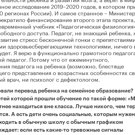
нное исследование 2019–2020 годов, в котором пр
10 регионах России). И самое странное – Министе
рекратило финансирование второго этапа проекта,
овременный учебник «Педагогическая физиология
вободного доступа. Педагог, не знающий ребенка, 
азвитие стресс бесконечной гонки с препятствиями
ми здоровьесберегающими технологиями, ничего 
удет. Я верю в функционально грамотного педагога
ый педагог. Потому что от ежеминутного,
ния педагога на ребенка (возможно, блестяще
щего представления о возрастных особенностях с
й врач, ни психолог с дефектологом.
овали перевод ребенка на семейное образование?
етей которой прошли обучение по такой форме: «
нее находиться вне класса. Лучше никого, чем те
тся. А есть дети очень социальные, которым нужен
 ходить в обычную школу с обычным графиком
реждает
: если есть какие-то тревожные сигналы