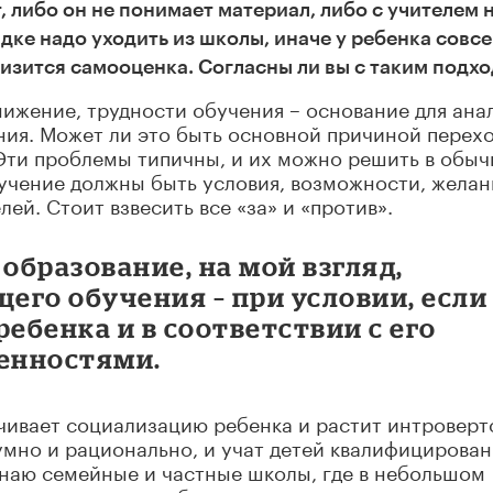
 либо он не понимает материал, либо с учителем 
ядке надо уходить из школы, иначе у ребенка совс
низится самооценка. Согласны ли вы с таким подх
нижение, трудности обучения – основание для ана
ния. Может ли это быть основной причиной перех
 Эти проблемы типичны, и их можно решить в обы
учение должны быть условия, возможности, желан
ей. Стоит взвесить все «за» и «против».
образование, на мой взгляд,
его обучения – при условии, если
ребенка и в соответствии с его
енностями.
ичивает социализацию ребенка и растит интроверт
умно и рационально, и учат детей квалифицирова
 Знаю семейные и частные школы, где в небольшом