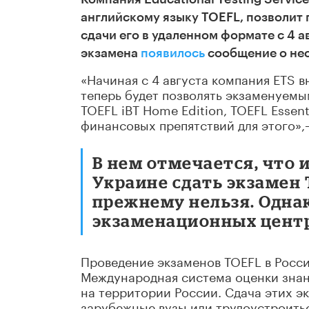
английскому языку TOEFL, позволит 
сдачи его в удаленном формате с 4 а
экзамена
появилось
сообщение о нес
«Начиная с 4 августа компания ETS в
теперь будет позволять экзаменуемы
TOEFL iBT Home Edition, TOEFL Essen
финансовых препятствий для этого»,–
В нем отмечается, что 
Украине сдать экзамен 
прежнему нельзя. Однак
экзаменационных центра
Проведение экзаменов TOEFL в Росс
Международная система оценки знан
на территории России. Сдача этих э
зарубежные вузы или трудоустроитьс