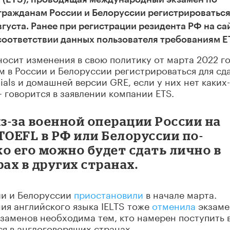
гражданам России и Белоруссии регистрироваться
вгуста. Ранее при регистрации резидента РФ на са
оответствии данных пользователя требованиям E
носит изменения в свою политику от марта 2022 го
м в России и Белоруссии регистрироваться для сд
tials и домашней версии GRE, если у них нет каких
 говорится в заявлении компании ETS.
из-за военной операции России на
TOEFL в РФ или Белоруссии по-
о его можно будет сдать лично в
х в других странах.
ии и Белоруссии
приостановили
в начале марта.
ия английского языка IELTS тоже
отменила
экзам
кзаменов необходима тем, кто намерен поступить 
я в англоговорящих странах.