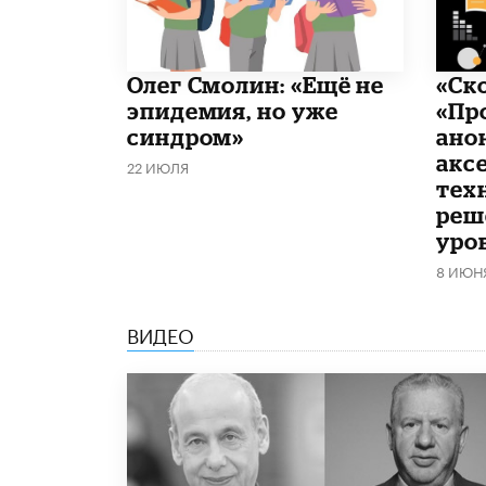
​Олег Смолин: «Ещё не
«Ск
эпидемия, но уже
«Пр
синдром»
ано
акс
22 ИЮЛЯ
тех
реш
уро
8 ИЮН
ВИДЕО