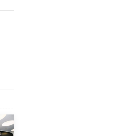
открыли в этом учебном году в Москве
10 ИЮНЯ /
ГОРОДСКОЕ ОБРАЗОВАНИЕ
Госдума приняла закон о детских SIM-
картах
10 ИЮНЯ /
ДЕТИ
Глава СПЧ предложил вернуть в школы
устные переходные экзамены
9 ИЮНЯ /
КАЧЕСТВО ОБРАЗОВАНИЯ
​Объединяя дошкольный мир
8 ИЮНЯ /
АНОНС
«Сколково» и ГК «Просвещение»
анонсировали запуск акселератора
технологических решений для всех
уровней образования
8 ИЮНЯ /
ЧТО ПРОИСХОДИТ?
Рособрнадзор ответил на жалобы
школьников на ошибки в ЕГЭ по
русскому