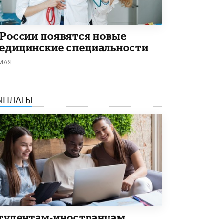
В Минобрнауки рассказали о новых
правилах приема в аспирантуру
1 ИЮНЯ /
КАЧЕСТВО ОБРАЗОВАНИЯ
 России появятся новые
едицинские специальности
 МАЯ
ЫПЛАТЫ
тудентам-иностранцам