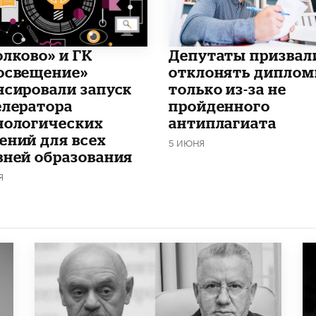
олково» и ГК
Депутаты призвал
освещение»
отклонять дипло
нсировали запуск
только из-за не
елератора
пройденного
нологических
антиплагиата
ений для всех
5 ИЮНЯ
вней образования
Я