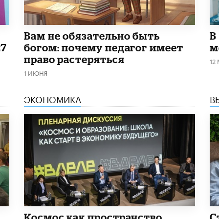
​Вам не обязательно быть
В
27
богом: почему педагог имеет
м
право растеряться
12
1 ИЮНЯ
ЭКОНОМИКА
В
Космос как пространство
С