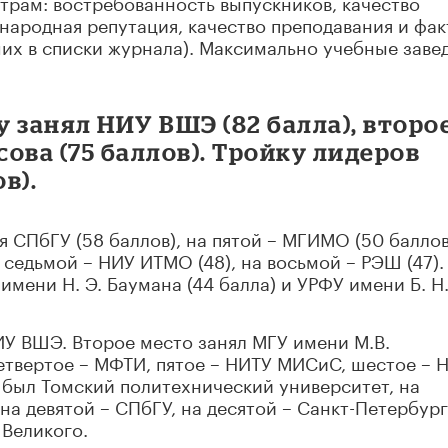
етрам: востребованность выпускников, качество
ународная репутация, качество преподавания и фа
ших в списки журнала). Максимально учебные заве
у занял НИУ ВШЭ (82 балла), второе
ова (75 баллов). Тройку лидеров
в).
я СПбГУ (58 баллов), на пятой – МГИМО (50 баллов
седьмой – НИУ ИТМО (48), на восьмой – РЭШ (47).
имени Н. Э. Баумана (44 балла) и УРФУ имени Б. Н
У ВШЭ. Второе место занял МГУ имени М.В.
етвертое – МФТИ, пятое – НИТУ МИСиС, шестое – 
 был Томский политехнический университет, на
на девятой – СПбГУ, на десятой – Санкт-Петербур
 Великого.