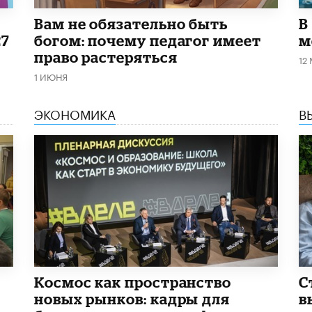
​Вам не обязательно быть
В
27
богом: почему педагог имеет
м
право растеряться
12
1 ИЮНЯ
ЭКОНОМИКА
В
Космос как пространство
С
новых рынков: кадры для
в