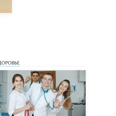
8 ИЮНЯ /
ОБРАЗОВАТЕЛЬНАЯ ПОЛИТИКА
Депутаты призвали не отклонять
дипломы только из-за не пройденного
антиплагиата
5 ИЮНЯ /
ЧТО ПРОИСХОДИТ?
0
Минпросвещения просят добавить в
школьные учебники примеры женщин-
инженеров
5 ИЮНЯ /
УЧЕБНИКИ
Уличенный в списывании школьник
ДОРОВЬЕ
вернул себе призовое место на
олимпиаде через суд
5 ИЮНЯ /
ЧТО ПРОИСХОДИТ?
«Евгений Онегин» станет обязательным
для повторения в 10–11-х классах
4 ИЮНЯ /
КАЧЕСТВО ОБРАЗОВАНИЯ
В Общественной палате предложили
шить школьную форму с учетом
национальных традиций регионов