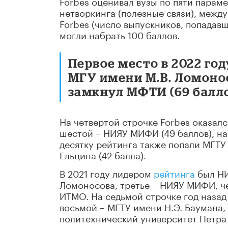
Forbes оценивал вузы по пяти парам
нетворкинга (полезные связи), межд
Forbes (число выпускников, попадав
могли набрать 100 баллов.
Первое место в 2022 год
МГУ имени М.В. Ломонос
замкнул МФТИ (69 балло
На четвертой строчке Forbes оказалс
шестой – НИЯУ МИФИ (49 баллов), на 
десятку рейтинга также попали МГТУ 
Ельцина (42 балла).
В 2021 году лидером
рейтинга
был НИ
Ломоносова, третье – НИЯУ МИФИ, ч
ИТМО. На седьмой строчке год назад
восьмой – МГТУ имени Н.Э. Баумана, 
политехнический университет Петра