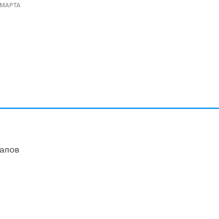
Кто будет оценивать поведение
 МАРТА
школьников
29 МАЯ /
ШКОЛЬНИКИ
алов