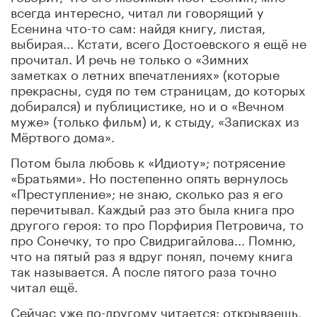
всегда интересно, читал ли говорящий у
Есенина что-то сам: найдя книгу, листая,
выбирая... Кстати, всего Достоевского я ещё не
прочитал. И речь не только о «Зимних
заметках о летних впечатлениях» (которые
прекрасны, судя по тем страницам, до которых
добирался) и публицистике, но и о «Вечном
муже» (только фильм) и, к стыду, «Записках из
Мёртвого дома».
Потом была любовь к «Идиоту»; потрясение
«Братьями». Но постепенно опять вернулось
«Преступление»; не знаю, сколько раз я его
перечитывал. Каждый раз это была книга про
другого героя: то про Порфирия Петровича, то
про Сонечку, то про Свидригайлова... Помню,
что на пятый раз я вдруг понял, почему книга
так называется. А после пятого раза точно
читал ещё.
Сейчас уже по-другому читается: открываешь,