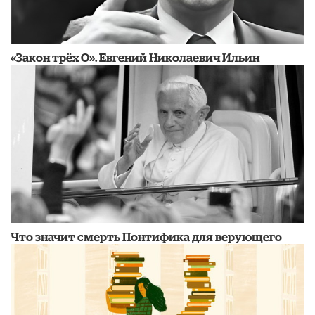
​«Закон трёх О». Евгений Николаевич Ильин
​Что значит смерть Понтифика для верующего