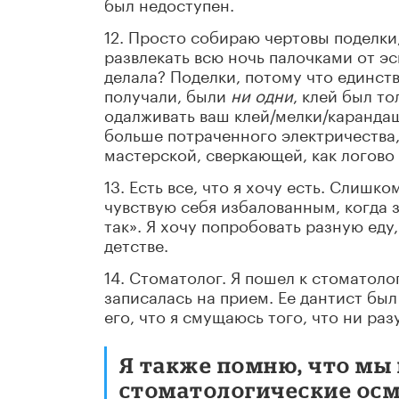
был недоступен.
12. Просто собираю чертовы поделки
развлекать всю ночь палочками от эс
делала? Поделки, потому что единст
получали, были
ни одни
, клей был т
одалживать ваш клей/мелки/карандаш
больше потраченного электричества,
мастерской, сверкающей, как логово 
13. Есть все, что я хочу есть. Слишк
чувствую себя избалованным, когда 
так». Я хочу попробовать разную еду,
детстве.
14. Стоматолог. Я пошел к стоматоло
записалась на прием. Ее дантист бы
его, что я смущаюсь того, что ни ра
Я также помню, что мы
стоматологические осм