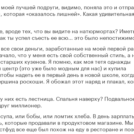
 моей лучшей подруги, видимо, поняла это и отпр
, которая «оказалось лишней». Какая удивительна
е, вроде тех, что вы видите на натюрмортах? Иметь
ак ты успел съесть ее всю... это было непостижим
л все свои деньги, заработанные на моей первой ра
ачало, что у меня есть свой собственный стиль, а 
тарших кузенов. Я помню, как моя тетя однажды
 центр (это уже было модным для нас) и купила
чтобы надеть ее в первый день в новой школе, когд
вершина роскоши. Я обожал этот наряд и плакал, ко
о у них есть лестница. Спальня наверху? Подвально
друг миллионер.
 супа, или бобы, или ломтик хлеба. В день зарплат
, которые продавали в продуктовом магазине. Мы 
стфуд все еще был похож на еду в ресторане и по