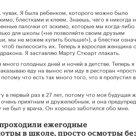
, чувак. Я была ребенком, которого можно было
кимо, блестками и клеем. Знаешь, чего я никогда 
венные палочки от эскимо, которые мы когда-либо
олько для школы («не позволяйте своим друзьям
и, мы не можем купить больше!»), а блестки озна
 чтоб пылесосить их. Теперь я взрослая женщина 
дракона. Я заставляю Марту Стюарт плакать.
ом много голодных дней и ночей в детстве. Теперь я
заказываю еду на вынос или иду в ресторан «прост
 потому что есть так много того, что я пропустил в
гу в первый раз в 27 лет, потому что моя будущая 
л очень приятным и дружелюбным, и она предупре
зу не был у врача. Он хорошо заботился обо мне.
 проходили ежегодные
отры в школе, просто осмотры бе