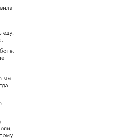
3 ИЮНЯ /
ЕГЭ И ОГЭ
авила
я
​Яндекс выпустил бесплатный курс по
защите от ИИ-мошенничества
2 ИЮНЯ /
BIG DATA
 еду,
о.
В России начнут применять новые
подходы к разрешению конфликтов в
боте,
школах
2 ИЮНЯ /
ПОДРОСТКИ
не
Академик РАН предупредил, что
ChatGPT отучит школьников думать
а мы
1 ИЮНЯ /
ШКОЛЬНИКИ
гда
В Минобрнауки рассказали о новых
правилах приема в аспирантуру
е
1 ИЮНЯ /
КАЧЕСТВО ОБРАЗОВАНИЯ
Кто будет оценивать поведение
ы
школьников
ели,
29 МАЯ /
ШКОЛЬНИКИ
этому