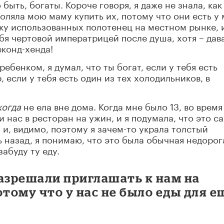
 быть, богаты. Короче говоря, я даже не знала, как
оляла мою маму купить их, потому что они есть у
у использованных полотенец на местном рынке, и
ебя чертовой императрицей после душа, хотя – дав
еконд-хенда!
 ребенком, я думал, что ты богат, если у тебя есть
если у тебя есть один из тех холодильников, в
когда
не ела вне дома. Когда мне было 13, во время
 нас в ресторан на ужин, и я подумала, что это с
, и, видимо, поэтому я зачем-то украла толстый
ь назад, я понимаю, что это была обычная недорог
забуду ту еду.
разрешали приглашать к нам на
отому что у нас не было еды для е