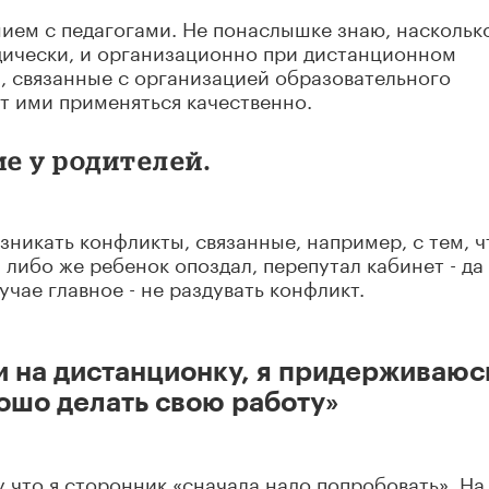
ием с педагогами. Не понаслышке знаю, наскольк
дически, и организационно при дистанционном
я, связанные с организацией образовательного
ут ими применяться качественно.
е у родителей.
зникать конфликты, связанные, например, с тем, ч
либо же ребенок опоздал, перепутал кабинет - да
чае главное - не раздувать конфликт.
и на дистанционку, я придерживаюс
ошо делать свою работу»
у что я сторонник «сначала надо попробовать». На