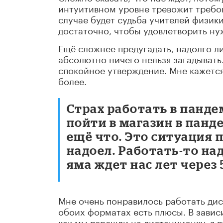
интуитивном уровне тревожит требова
случае будет судьба учителей физик
достаточно, чтобы удовлетворить ну
Ещё сложнее предугадать, надолго л
абсолютно ничего нельзя загадывать.
спокойное утверждение. Мне кажется,
более.
Страх работать в панде
пойти в магазин в панд
ещё что. Это ситуация 
надоел. Работать-то на
яма ждет нас лет через 5
Мне очень понравилось работать дис
обоих форматах есть плюсы. В зависи
как мы перешли на дистанционку, я