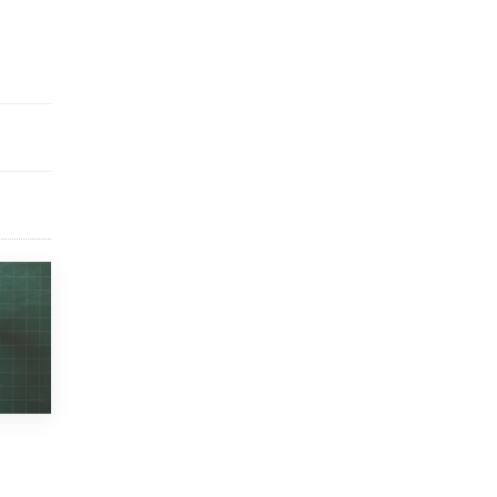
9 ИЮНЯ /
КАЧЕСТВО ОБРАЗОВАНИЯ
​Объединяя дошкольный мир
8 ИЮНЯ /
АНОНС
«Сколково» и ГК «Просвещение»
анонсировали запуск акселератора
технологических решений для всех
уровней образования
8 ИЮНЯ /
ЧТО ПРОИСХОДИТ?
Рособрнадзор ответил на жалобы
школьников на ошибки в ЕГЭ по
русскому
8 ИЮНЯ /
ЕГЭ И ОГЭ
Школа «СКОЛКА» и Госкорпорация
«Росатом» подписали соглашение о
сотрудничестве
8 ИЮНЯ /
ОБРАЗОВАТЕЛЬНАЯ ПОЛИТИКА
Депутаты призвали не отклонять
дипломы только из-за не пройденного
антиплагиата