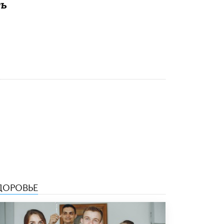
ть
5 ИЮНЯ /
ЧТО ПРОИСХОДИТ?
Минпросвещения просят добавить в
школьные учебники примеры женщин-
инженеров
5 ИЮНЯ /
УЧЕБНИКИ
Уличенный в списывании школьник
вернул себе призовое место на
олимпиаде через суд
5 ИЮНЯ /
ЧТО ПРОИСХОДИТ?
«Евгений Онегин» станет обязательным
для повторения в 10–11-х классах
4 ИЮНЯ /
КАЧЕСТВО ОБРАЗОВАНИЯ
В Общественной палате предложили
шить школьную форму с учетом
национальных традиций регионов
ДОРОВЬЕ
4 ИЮНЯ /
ШКОЛЬНИКИ
В Госдуме предложили ввести онлайн-
формат для апелляций ЕГЭ