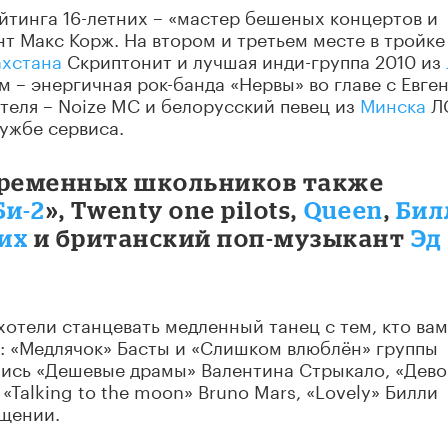
тинга 16-летних – «мастер бешеных концертов и
нт Макс Корж. На втором и третьем месте в тройке
ахстана
Скриптонит и лучшая инди-группа 2010 из
м – энергичная рок-банда «Нервы» во главе с Евге
теля – Noize MC и белорусский певец из
Минска
Л
лужбе сервиса.
временных школьников также
Би-2
», Twenty one pilots,
Queen
,
Бил
их
и британский поп-музыкант
Эд
хотели станцевать медленный танец с тем, кто вам
и: «Медлячок» Басты и «Слишком влюблён» группы
ались «Дешевые драмы» Валентина Стрыкало, «Дево
«Talking to the moon» Bruno Mars, «Lovely» Билли
бщении.