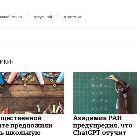
скной вечер
выпускной
аналитика
НИКИ»
бщественной
Академик РАН
ате предложили
предупредил, что
ь школьную
ChatGPT отучит