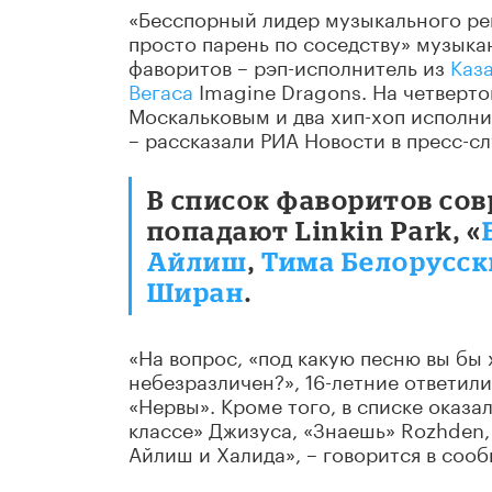
«Бесспорный лидер музыкального рей
просто парень по соседству» музыка
фаворитов – рэп-исполнитель из
Каз
Вегаса
Imagine Dragons. На четверто
Москальковым и два хип-хоп исполни
– рассказали РИА Новости в пресс-с
В список фаворитов со
попадают Linkin Park, «
Айлиш
,
Тима Белорусск
Ширан
.
«На вопрос, «под какую песню вы бы 
небезразличен?», 16-летние ответил
«Нервы». Кроме того, в списке оказ
классе» Джизуса, «Знаешь» Rozhden, 
Айлиш и Халида», – говорится в соо