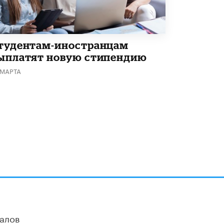
В Госдуме предложили запустить
программу «Выпускной кешбэк» для
тех, кто сдал ЕГЭ и ОГЭ
29 МАЯ /
ЕГЭ И ОГЭ
тудентам-иностранцам
ыплатят новую стипендию
 МАРТА
алов