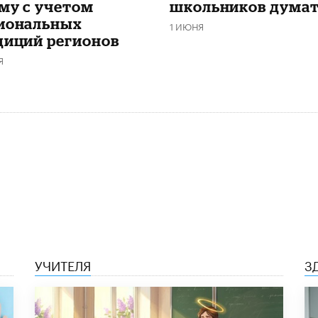
му с учетом
школьников дума
иональных
1 ИЮНЯ
диций регионов
Я
УЧИТЕЛЯ
З