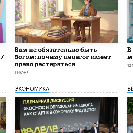
​Вам не обязательно быть
В
27
богом: почему педагог имеет
м
право растеряться
12
1 ИЮНЯ
ЭКОНОМИКА
В