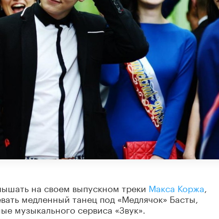
лышать на своем выпускном треки
Макса Коржа
,
евать медленный танец под «Медлячок» Басты,
ые музыкального сервиса «Звук».