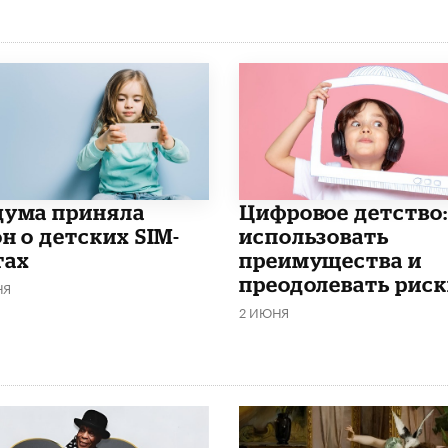
дума приняла
​Цифровое детство:
н о детских SIM-
использовать
тах
преимущества и
преодолевать риск
НЯ
2 ИЮНЯ