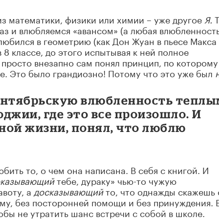
 из математики, физики или химии – уже другое
Я.
Т
раз и влюбляемся «авансом» (а любая влюбленность
влюбился в геометрию (как Дон Жуан в пьесе Макса
 8 классе, до этого испытывая к ней полное
Я просто внезапно сам понял принцип, по которому
е. Это было грандиозно! Потому что это уже был
ентябрьскую влюбленность тепл
джии, где это все произошло. И
ьной жизни, понял, что люблю
бить то, о чем она написана. В себя с книгой. И
оказывающий
тебе, дураку» чью-то чужую
воту, а
досказывающий
то, что однажды скажешь
ому, без посторонней помощи и без принуждения. 
тобы не утратить шанс встречи с собой в школе.