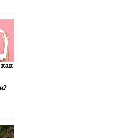
4 ИЮНЯ /
КАЧЕСТВО ОБРАЗОВАНИЯ
В Общественной палате предложили
шить школьную форму с учетом
национальных традиций регионов
4 ИЮНЯ /
ШКОЛЬНИКИ
В Госдуме предложили ввести онлайн-
формат для апелляций ЕГЭ
3 ИЮНЯ /
ЕГЭ И ОГЭ
 как
​Яндекс выпустил бесплатный курс по
защите от ИИ-мошенничества
2 ИЮНЯ /
BIG DATA
и?
В России начнут применять новые
подходы к разрешению конфликтов в
школах
2 ИЮНЯ /
ПОДРОСТКИ
Академик РАН предупредил, что
ChatGPT отучит школьников думать
1 ИЮНЯ /
ШКОЛЬНИКИ