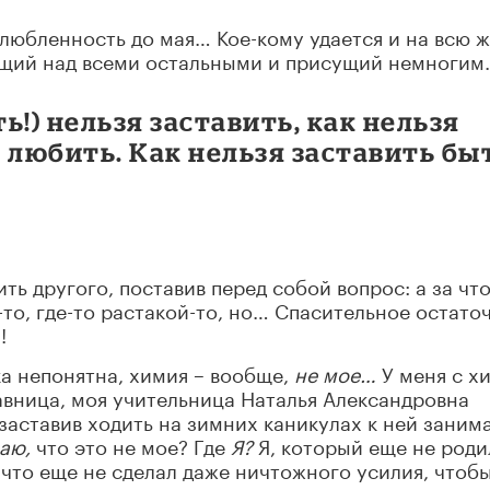
любленность до мая… Кое-кому удается и на всю ж
тоящий над всеми остальными и присущий немногим.
ть!) нельзя заставить, как нельзя
 любить. Как нельзя заставить бы
ть другого, поставив перед собой вопрос: а за что
-то, где-то растакой-то, но… Спасительное остато
!
ка непонятна, химия – вообще,
не мое…
У меня с х
тавница, моя учительница Наталья Александровна
заставив ходить на зимних каникулах к ней заним
наю,
что это не мое? Где
Я?
Я, который еще не роди
 что еще не сделал даже ничтожного усилия, чтоб