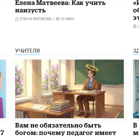
Елена Матвеева: Как учить
«
наизусть
о
э
ЕЛЕНА МАТВЕЕВА
/
13 МИН.
УЧИТЕЛЯ
З
​Вам не обязательно быть
В
27
богом: почему педагог имеет
м