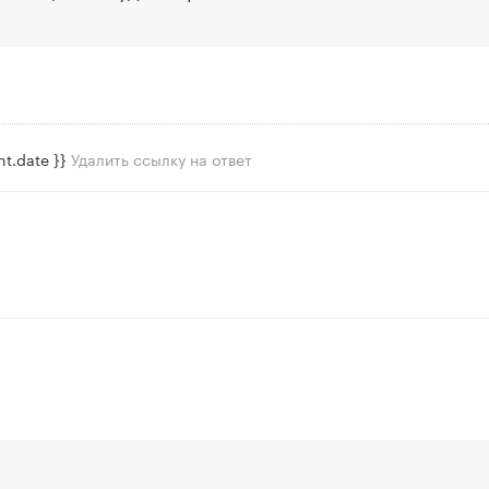
t.date }}
Удалить ссылку на ответ
огут только авторизованные пользователи.