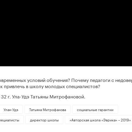
современных условий обучения? Почему педагоги с недов
ак привлечь в школу молодых специалистов?
32 г. Ула-Удэ Татьяны Митрофановой.
Улан-Удэ
Татьяна Митрофанова
социальные гарантии
пециалисты
директор школы
«Авторская школа «Эврика» – 2019»