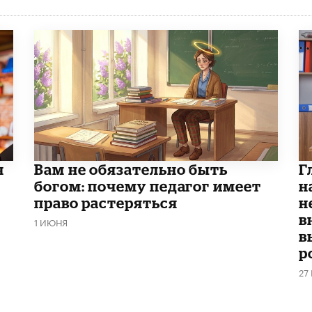
ч
​Вам не обязательно быть
Г
богом: почему педагог имеет
н
право растеряться
н
в
1 ИЮНЯ
в
р
27