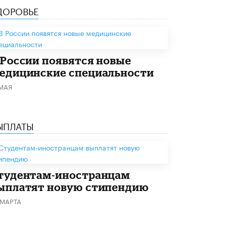
ДОРОВЬЕ
Академик РАН предупредил, что
ChatGPT отучит школьников думать
1 ИЮНЯ /
ШКОЛЬНИКИ
 России появятся новые
едицинские специальности
 МАЯ
ЫПЛАТЫ
тудентам-иностранцам
ыплатят новую стипендию
 МАРТА