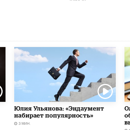
Юлия Ульянова: «Эндаумент
О
набирает популярность»
о
в
3 МИН.