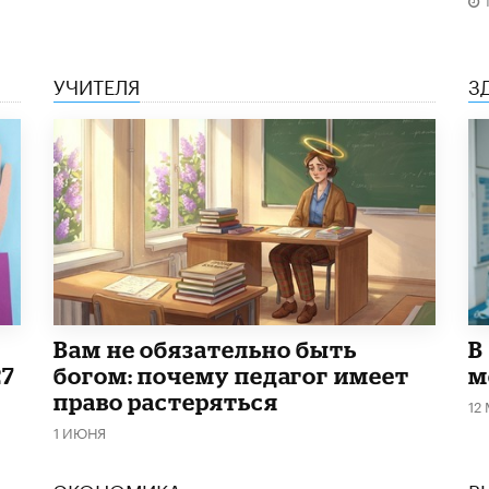
УЧИТЕЛЯ
З
​Вам не обязательно быть
В
27
богом: почему педагог имеет
м
право растеряться
12
1 ИЮНЯ
ЭКОНОМИКА
В