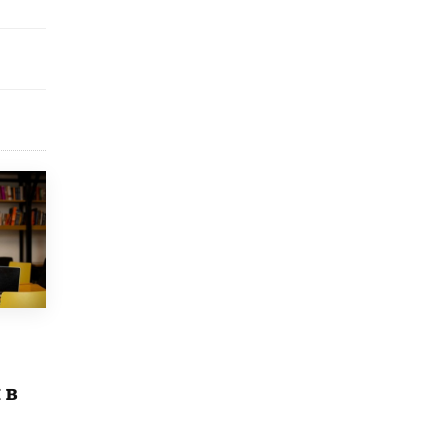
открыли в этом учебном году в Москве
10 ИЮНЯ /
ГОРОДСКОЕ ОБРАЗОВАНИЕ
Госдума приняла закон о детских SIM-
картах
10 ИЮНЯ /
ДЕТИ
Глава СПЧ предложил вернуть в школы
устные переходные экзамены
9 ИЮНЯ /
КАЧЕСТВО ОБРАЗОВАНИЯ
​Объединяя дошкольный мир
8 ИЮНЯ /
АНОНС
«Сколково» и ГК «Просвещение»
анонсировали запуск акселератора
технологических решений для всех
уровней образования
8 ИЮНЯ /
ЧТО ПРОИСХОДИТ?
 в
Рособрнадзор ответил на жалобы
школьников на ошибки в ЕГЭ по
русскому