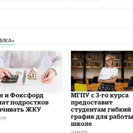
МИКА»
н и Фоксфорд
МГПУ с 3-го курса
чат подростков
предоставит
ачивать ЖКУ
студентам гибкий
график для работы
ЕЛЯ
школе
11 МАРТА