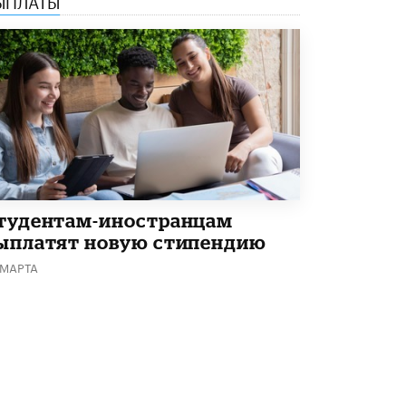
В Минобрнауки рассказали о новых
правилах приема в аспирантуру
1 ИЮНЯ /
КАЧЕСТВО ОБРАЗОВАНИЯ
тудентам-иностранцам
ыплатят новую стипендию
 МАРТА