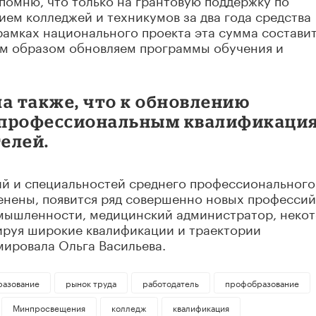
ем колледжей и техникумов за два года средства
 рамках национального проекта эта сумма состави
ым образом обновляем программы обучения и
 также, что к обновлению
 профессиональным квалификаци
елей.
ий и специальностей среднего профессионального
енены, появится ряд совершенно новых профессий
мышленности, медицинский администратор, неко
ируя широкие квалификации и траектории
мировала Ольга Васильева.
разование
рынок труда
работодатель
профобразование
Минпросвещения
колледж
квалификация