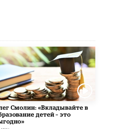
8 ИЮНЯ /
ЕГЭ И ОГЭ
Школа «СКОЛКА» и Госкорпорация
«Росатом» подписали соглашение о
сотрудничестве
8 ИЮНЯ /
ОБРАЗОВАТЕЛЬНАЯ ПОЛИТИКА
Депутаты призвали не отклонять
дипломы только из-за не пройденного
антиплагиата
5 ИЮНЯ /
ЧТО ПРОИСХОДИТ?
Минпросвещения просят добавить в
школьные учебники примеры женщин-
инженеров
5 ИЮНЯ /
УЧЕБНИКИ
Уличенный в списывании школьник
вернул себе призовое место на
олимпиаде через суд
лег Смолин: «Вкладывайте в
5 ИЮНЯ /
ЧТО ПРОИСХОДИТ?
бразование детей – это
ыгодно»
«Евгений Онегин» станет обязательным
для повторения в 10–11-х классах
1 МИН.