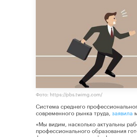
Фото: https://pbs.twimg.com/
Система среднего профессиональног
современного рынка труда,
заявила
м
«Мы видим, насколько актуальны раб
профессионального образования гот
финансирование в этой сфере, а я н