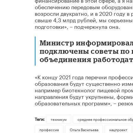
обеспечению передовым оборудовани
возросли двукратно, и в 2020 году в
свыше 4,3 млрд рублей, мы серьезн
подготовки», – подчеркнула она.
Министр информировала
подключены советы по
объединения работодат
«К концу 2021 года перечни професс
образования будут существенно изм
например биотехнолог пищевой про
направления будут укрупнены, форм
образовательных программ», – резю
Теги:
техникум
среднее профессиональное об
профессия
Ольга Васильева
нацпроект