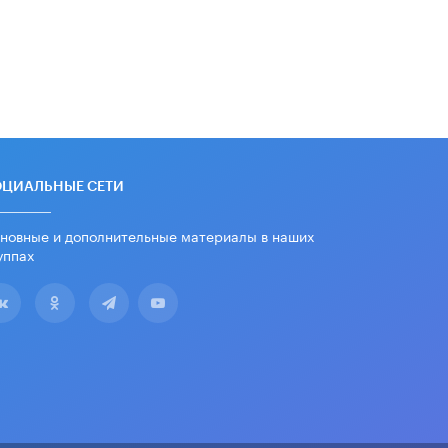
Депутаты призвали не отклонять
дипломы только из-за не
пройденного антиплагиата
5 ИЮНЯ /
ЧТО ПРОИСХОДИТ?
Минпросвещения просят добавить в
школьные учебники примеры
женщин-инженеров
5 ИЮНЯ /
УЧЕБНИКИ
ОЦИАЛЬНЫЕ СЕТИ
Уличенный в списывании школьник
новные и дополнительные материалы в наших
вернул себе призовое место на
олимпиаде через суд
уппах
5 ИЮНЯ /
ЧТО ПРОИСХОДИТ?
«Евгений Онегин» станет
обязательным для повторения в 10–
11-х классах
4 ИЮНЯ /
КАЧЕСТВО ОБРАЗОВАНИЯ
В Общественной палате предложили
шить школьную форму с учетом
национальных традиций регионов