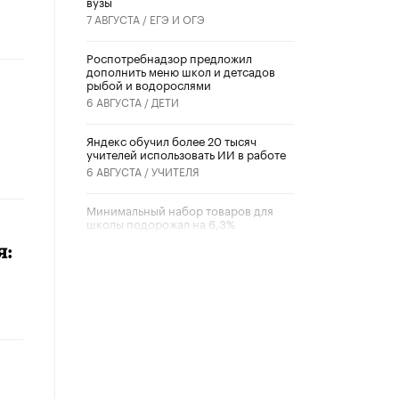
вузы
7 АВГУСТА /
ЕГЭ И ОГЭ
Роспотребнадзор предложил
дополнить меню школ и детсадов
рыбой и водорослями
6 АВГУСТА /
ДЕТИ
​Яндекс обучил более 20 тысяч
учителей использовать ИИ в работе
6 АВГУСТА /
УЧИТЕЛЯ
Минимальный набор товаров для
школы подорожал на 6,3%
5 АВГУСТА /
ШКОЛЬНИКИ
я:
Вышел в свет новый номер научно-
публицистического журнала
«Образовательная политика» № 2
(2026)
3 ИЮЛЯ /
АНОНС
Школьники и студенты Москвы
почтили память героев Великой