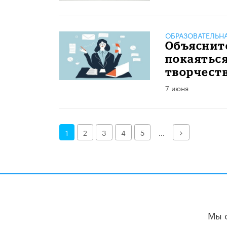
ОБРАЗОВАТЕЛЬН
Объяснит
покаятьс
творчест
7 июня
Далее
1
2
3
4
5
...
Мы 