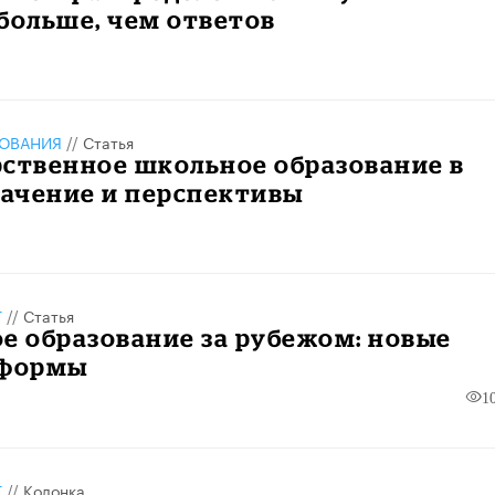
больше, чем ответов
ЗОВАНИЯ
//
Статья
ственное школьное образование в
начение и перспективы
Т
//
Статья
е образование за рубежом: новые
 формы
1
Т
//
Колонка