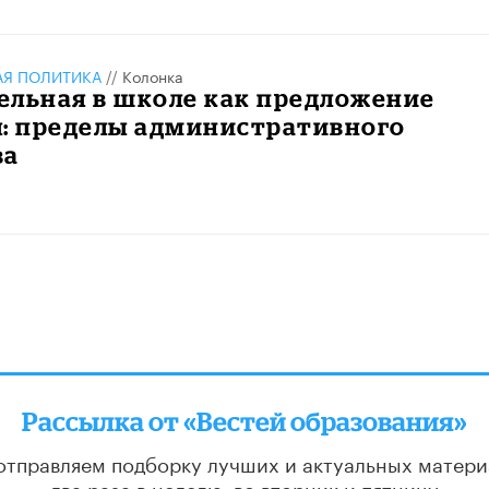
АЯ ПОЛИТИКА
//
Колонка
ельная в школе как предложение
я: пределы административного
ва
Рассылка от «Вестей образования»
отправляем подборку лучших и актуальных матери
два раза в неделю: во вторник и пятницу