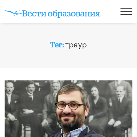
траур
Тег: