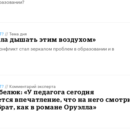
разовании?
Т?
//
Тема дня
ела дышать этим воздухом»
онфликт стал зеркалом проблем в образовании и в
Т?
//
Комментарий эксперта
белюк: «У педагога сегодня
тся впечатление, что на него смотр
рат, как в романе Оруэлла»