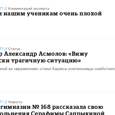
Т?
//
Комментарий эксперта
и нашим ученикам очень плохой
Т?
//
Статья
р Александр Асмолов: «Вижу
ски трагичную ситуацию»
ной за «вражеские» стихи Хармса учительницы озаботил
Т?
//
Новость
гимназии № 168 рассказала свою
вольнения Серафимы Сапрыкиной