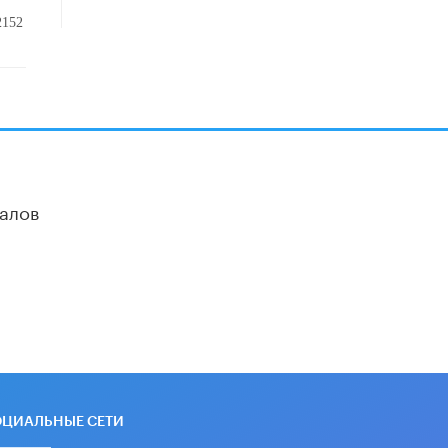
16 ИЮНЯ /
АНАЛИТИКА
2152
В России предложили ввести
обязательные уроки каллиграфии в
детских садах
11 ИЮНЯ /
ВОСПИТАНИЕ
​Как будущие реставраторы –
студенты столичного колледжа,
помогают восстанавливать
культурные и исторические объекты
алов
11 ИЮНЯ /
ГОРОДСКОЕ ОБРАЗОВАНИЕ
​Почти 50 новых объектов
образования открыли в этом
учебном году в Москве
10 ИЮНЯ /
ГОРОДСКОЕ ОБРАЗОВАНИЕ
Госдума приняла закон о детских
SIM-картах
10 ИЮНЯ /
ДЕТИ
ОЦИАЛЬНЫЕ СЕТИ
Глава СПЧ предложил вернуть в