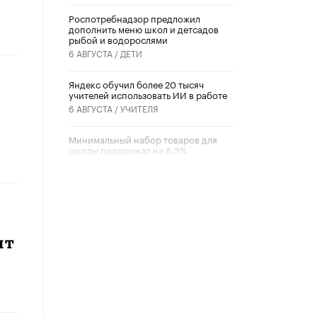
Роспотребнадзор предложил
дополнить меню школ и детсадов
рыбой и водорослями
6 АВГУСТА /
ДЕТИ
​Яндекс обучил более 20 тысяч
учителей использовать ИИ в работе
6 АВГУСТА /
УЧИТЕЛЯ
Минимальный набор товаров для
школы подорожал на 6,3%
5 АВГУСТА /
ШКОЛЬНИКИ
Вышел в свет новый номер научно-
публицистического журнала
«Образовательная политика» № 2
(2026)
3 ИЮЛЯ /
АНОНС
ит
Школьники и студенты Москвы
почтили память героев Великой
Отечественной войны
22 ИЮНЯ /
ГОРОДСКОЕ ОБРАЗОВАНИЕ