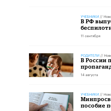
УЧЕБНИКИ
//
Нов
В РФ выпу
беспилотн
11 сентября
РОДИТЕЛИ
//
Нов
В России 
пропаганд
14 августа
УЧЕБНИКИ
//
Нов
Минпросв
пособие п