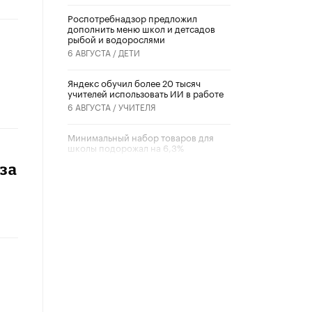
Роспотребнадзор предложил
дополнить меню школ и детсадов
рыбой и водорослями
6 АВГУСТА /
ДЕТИ
​Яндекс обучил более 20 тысяч
учителей использовать ИИ в работе
6 АВГУСТА /
УЧИТЕЛЯ
Минимальный набор товаров для
школы подорожал на 6,3%
5 АВГУСТА /
ШКОЛЬНИКИ
за
Вышел в свет новый номер научно-
публицистического журнала
«Образовательная политика» № 2
(2026)
3 ИЮЛЯ /
АНОНС
Школьники и студенты Москвы
почтили память героев Великой
Отечественной войны
22 ИЮНЯ /
ГОРОДСКОЕ ОБРАЗОВАНИЕ