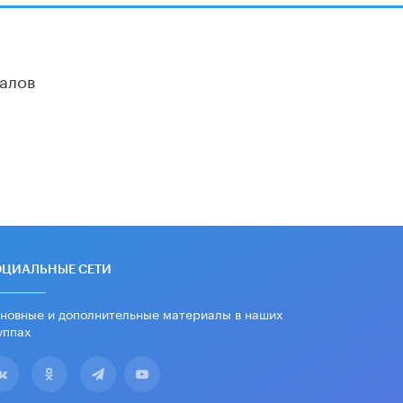
дипломы только из-за не
пройденного антиплагиата
5 ИЮНЯ /
ЧТО ПРОИСХОДИТ?
алов
Минпросвещения просят добавить в
школьные учебники примеры
женщин-инженеров
5 ИЮНЯ /
УЧЕБНИКИ
Уличенный в списывании школьник
вернул себе призовое место на
олимпиаде через суд
5 ИЮНЯ /
ЧТО ПРОИСХОДИТ?
«Евгений Онегин» станет
обязательным для повторения в 10–
ОЦИАЛЬНЫЕ СЕТИ
11-х классах
4 ИЮНЯ /
КАЧЕСТВО ОБРАЗОВАНИЯ
новные и дополнительные материалы в наших
уппах
В Общественной палате предложили
шить школьную форму с учетом
национальных традиций регионов
4 ИЮНЯ /
ШКОЛЬНИКИ