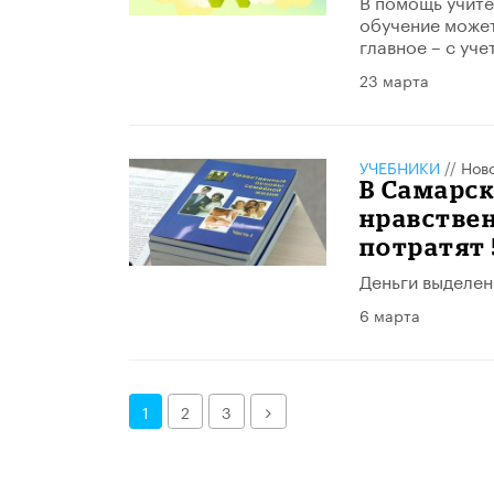
В помощь учите
обучение может
главное – с уч
23 марта
УЧЕБНИКИ
//
Нов
В Самарск
нравстве
потратят 
Деньги выделен
6 марта
Далее
1
2
3